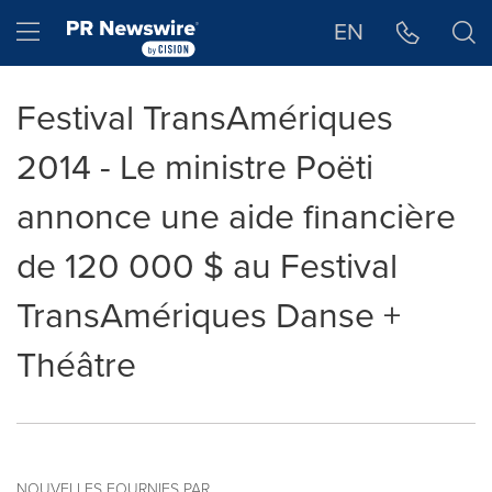
Déclaration d'accessibilité
Sauter la navigation
Hamburger menu
EN
Festival TransAmériques
2014 - Le ministre Poëti
annonce une aide financière
de 120 000 $ au Festival
TransAmériques Danse +
Théâtre
NOUVELLES FOURNIES PAR