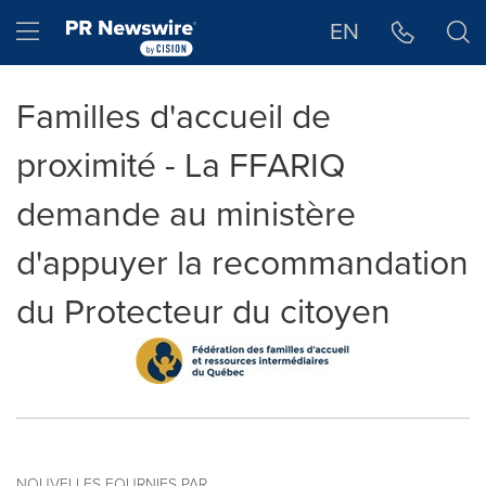
Déclaration d'accessibilité
Sauter la navigation
Hamburger menu
EN
Familles d'accueil de
proximité - La FFARIQ
demande au ministère
d'appuyer la recommandation
du Protecteur du citoyen
NOUVELLES FOURNIES PAR