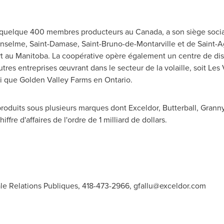
e quelque 400 membres producteurs au
Canada
, a son siège soci
Anselme
,
Saint-Damase
,
Saint-Bruno
-de-Montarville et de
Saint-A
t
au
Manitoba
. La coopérative opère également un centre de dis
utres entreprises œuvrant dans le secteur de la volaille, soit Le
si que Golden Valley Farms en
Ontario
.
oduits sous plusieurs marques dont Exceldor, Butterball, Granny's
fre d'affaires de l'ordre de 1 milliard de dollars.
pale Relations Publiques, 418-473-2966,
gfallu@exceldor.com