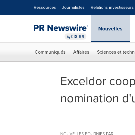
Déclaration d'accessibilité
Sauter la navigation
Ressources
Journalistes
Relations investisseurs
Nouvelles
Communiqués
Affaires
Sciences et techn
Exceldor coopé
nomination d'
NOUVELLES FOURNIES PAR