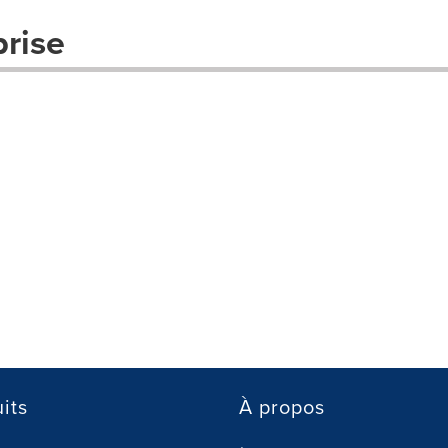
prise
its
À propos