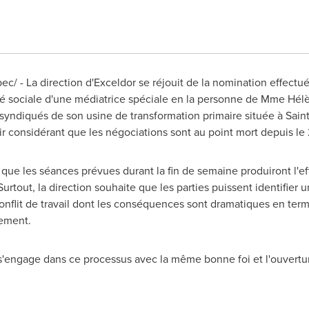
c/ - La direction d'Exceldor se réjouit de la nomination effectué
rité sociale d'une médiatrice spéciale en la personne de Mme Hélè
 syndiqués de son usine de transformation primaire située à
Sain
ir considérant que les négociations sont au point mort depuis le 
ue les séances prévues durant la fin de semaine produiront l'ef
rtout, la direction souhaite que les parties puissent identifier 
nflit de travail dont les conséquences sont dramatiques en term
nement.
'engage dans ce processus avec la même bonne foi et l'ouverture