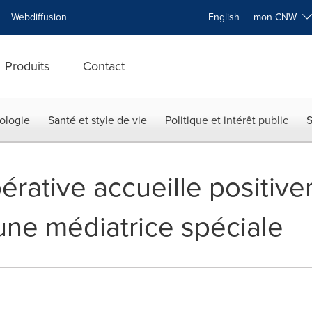
Webdiffusion
English
mon CNW
Produits
Contact
ologie
Santé et style de vie
Politique et intérêt public
S
rative accueille positive
une médiatrice spéciale