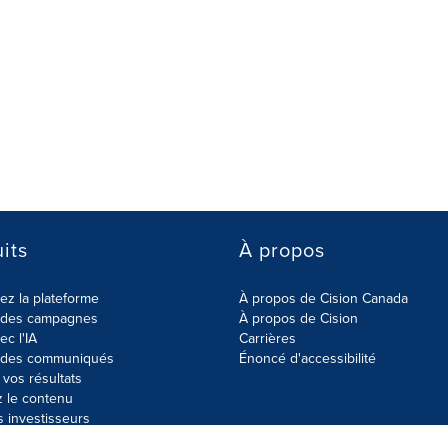
its
À propos
z la plateforme
À propos de Cision Canada
r des campagnes
À propos de Cision
ec l'IA
Carrières
r des communiqués
Énoncé d'accessibilité
vos résultats
z le contenu
s investisseurs