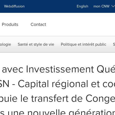
Webdiffusion
English
mon CNW
Produits
Contact
ologie
Santé et style de vie
Politique et intérêt public
S
t avec Investissement Qu
 - Capital régional et co
puie le transfert de Cong
rs une nouvelle génératio