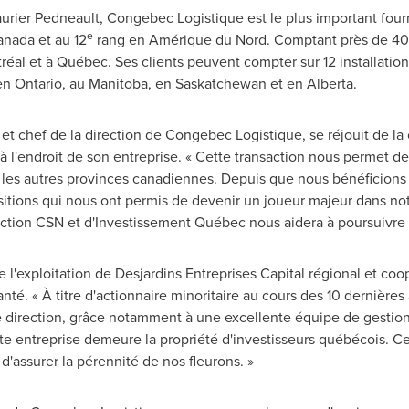
aurier Pedneault
, Congebec Logistique est le plus important fourn
e
anada
et au 12
rang en Amérique du Nord. Comptant près de 400 
ntréal et à Québec. Ses clients peuvent compter sur 12 installatio
 en
Ontario
, au
Manitoba
, en
Saskatchewan
et en
Alberta
.
 et chef de la direction de Congebec Logistique, se réjouit de l
 à l'endroit de son entreprise. « Cette transaction nous permet d
ns les autres provinces canadiennes. Depuis que nous bénéficio
isitions qui nous ont permis de devenir un joueur majeur dans n
ion CSN et d'Investissement Québec nous aidera à poursuivre n
e l'exploitation de Desjardins Entreprises Capital régional et coo
anté. « À titre d'actionnaire minoritaire au cours des 10 dernièr
ne direction, grâce notamment à une excellente équipe de gestion.
ette entreprise demeure la propriété d'investisseurs québécois. Cet
d'assurer la pérennité de nos fleurons. »