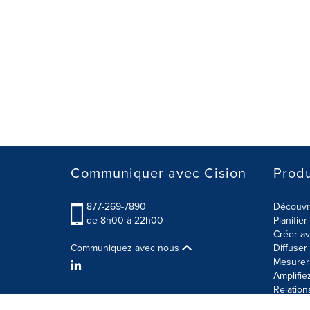
Communiquer avec Cision
Produ
877-269-7890
Découvre
de 8h00 à 22h00
Planifie
Créer av
Communiquez avec nous
Diffuse
Mesurer 
Amplifie
Relation