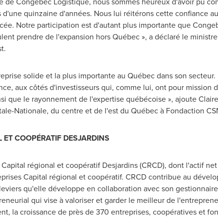
 de Congebec Logistique, nous sommes heureux d'avoir pu contr
d'une quinzaine d'années. Nous lui réitérons cette confiance au
ancée. Notre participation est d'autant plus importante que Conge
lent prendre de l'expansion hors Québec », a déclaré le ministre
t
.
eprise solide et la plus importante au Québec dans son secteur.
ance, aux côtés d'investisseurs qui, comme lui, ont pour mission
insi que le rayonnement de l'expertise québécoise », ajoute
Clair
itale-Nationale, du centre et de l'est du Québec à Fondaction CS
L ET COOPÉRATIF DESJARDINS
apital régional et coopératif Desjardins (CRCD), dont l'actif net
reprises Capital régional et coopératif. CRCD contribue au dé
iers qu'elle développe en collaboration avec son gestionnaire et 
eurial qui vise à valoriser et garder le meilleur de l'entreprene
t, la croissance de près de 370 entreprises, coopératives et fo