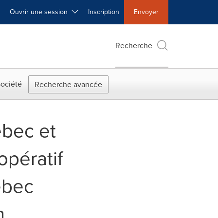
Ouvrir une session
Inscription
Envoyer
Recherche
ociété
Recherche avancée
ébec et
opératif
ebec
n