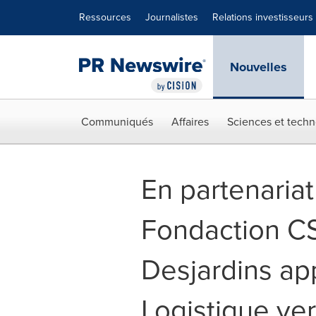
Déclaration d'accessibilité
Sauter la navigation
Ressources
Journalistes
Relations investisseurs
Nouvelles
Communiqués
Affaires
Sciences et techn
En partenaria
Fondaction CSN
Desjardins ap
Logistique ve