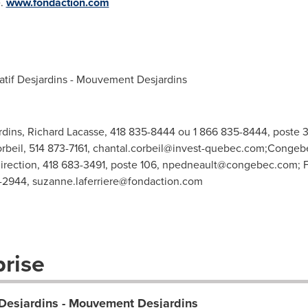
e.
www.fondaction.com
atif Desjardins - Mouvement Desjardins
ardins, Richard Lacasse, 418 835-8444 ou 1 866 835-8444, poste 
beil, 514 873-7161,
chantal.corbeil@invest-quebec.com
;Congebe
direction, 418 683-3491, poste 106,
npedneault@congebec.com
; 
4-2944,
suzanne.laferriere@fondaction.com
prise
f Desjardins - Mouvement Desjardins