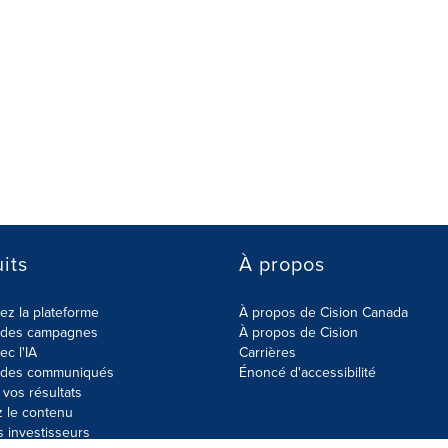
its
À propos
z la plateforme
À propos de Cision Canada
r des campagnes
À propos de Cision
ec l'IA
Carrières
r des communiqués
Énoncé d'accessibilité
vos résultats
z le contenu
s investisseurs