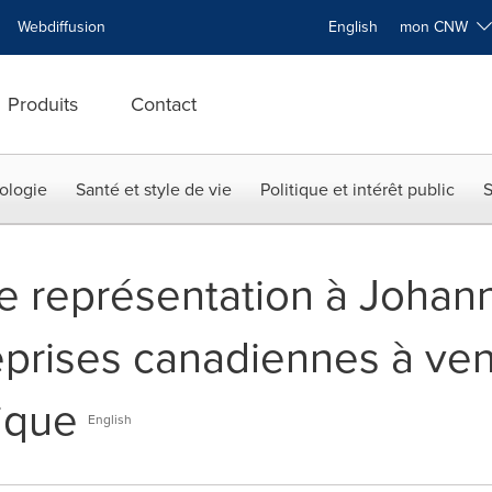
Webdiffusion
English
mon CNW
Produits
Contact
ologie
Santé et style de vie
Politique et intérêt public
S
e représentation à Johan
reprises canadiennes à ven
rique
English