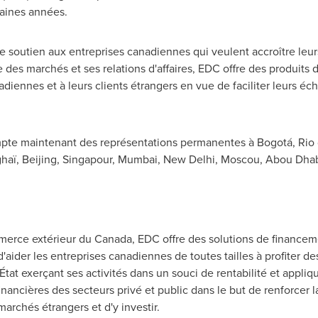
haines années.
de soutien aux entreprises canadiennes qui veulent accroître leu
e des marchés et ses relations d'affaires, EDC offre des produits
iennes et à leurs clients étrangers en vue de faciliter leurs éc
pte maintenant des représentations permanentes à Bogotá,
Rio
ghaï,
Beijing
, Singapour,
Mumbai
,
New Delhi
, Moscou, Abou Dha
merce extérieur du
Canada
, EDC offre des solutions de financem
d'aider les entreprises canadiennes de toutes tailles à profiter 
'État exerçant ses activités dans un souci de rentabilité et appl
financières des secteurs privé et public dans le but de renforcer 
archés étrangers et d'y investir.