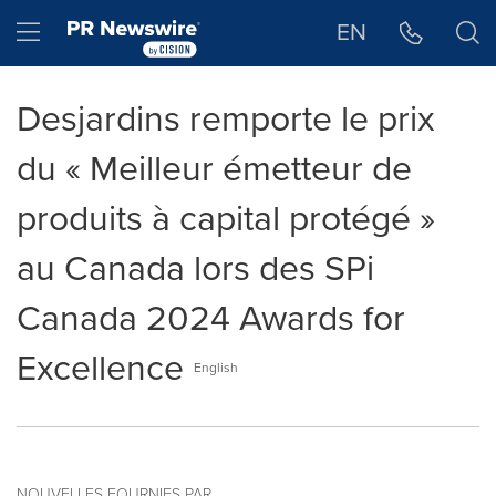
Déclaration d'accessibilité
Sauter la navigation
Hamburger menu
EN
Desjardins remporte le prix
du « Meilleur émetteur de
produits à capital protégé »
au Canada lors des SPi
Canada 2024 Awards for
Excellence
English
NOUVELLES FOURNIES PAR