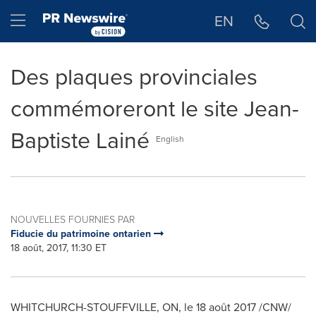
Déclaration d'accessibilité
Sauter la navigation
Hamburger menu
EN
Des plaques provinciales
commémoreront le site Jean-
Baptiste Lainé
English
NOUVELLES FOURNIES PAR
Fiducie du patrimoine ontarien
18 août, 2017, 11:30 ET
WHITCHURCH-
STOUFFVILLE, ON
, le 18 août 2017 /CNW/