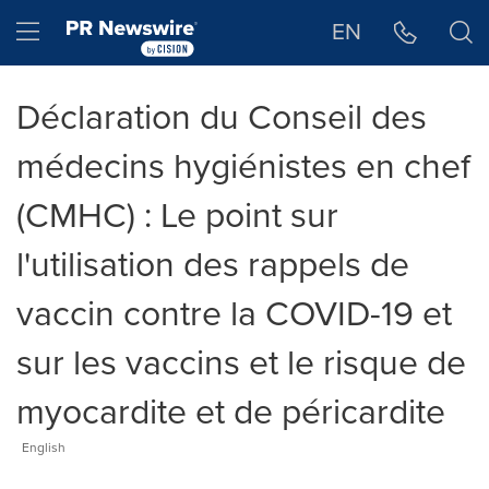
Déclaration d'accessibilité
Sauter la navigation
Hamburger menu
EN
Déclaration du Conseil des
médecins hygiénistes en chef
(CMHC) : Le point sur
l'utilisation des rappels de
vaccin contre la COVID-19 et
sur les vaccins et le risque de
myocardite et de péricardite
English