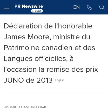
Déclaration d'accessibilité
Sauter la navigation
Hamburger menu
EN
Déclaration de l'honorable
James Moore, ministre du
Patrimoine canadien et des
Langues officielles, à
l'occasion la remise des prix
JUNO de 2013
English
NOUVELLES FOURNIES PAR