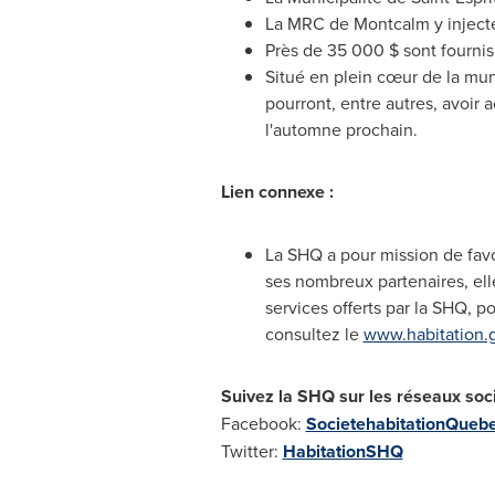
La MRC de
Montcalm
y inject
Près de 35 000 $ sont
fournis
Situé en plein cœur de la mun
pourront, entre autres, avoir
l'automne prochain.
Lien connexe :
La SHQ a pour mission de favo
ses nombreux partenaires, ell
services offerts par la SHQ, po
consultez le
www.habitation.
Suivez
la SHQ sur les réseaux soc
Facebook:
SocietehabitationQueb
Twitter:
HabitationSHQ