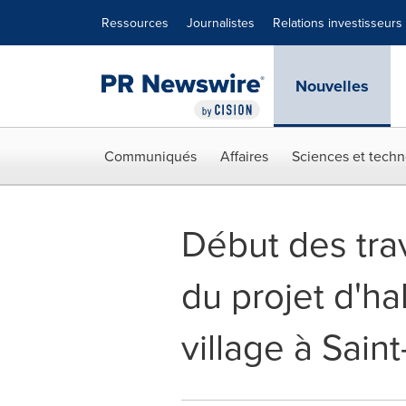
Déclaration d'accessibilité
Sauter la navigation
Ressources
Journalistes
Relations investisseurs
Nouvelles
Communiqués
Affaires
Sciences et techn
Début des tra
du projet d'h
village à Saint