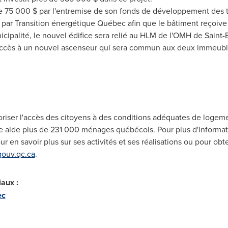
e 75 000 $ par l'entremise de son fonds de développement des te
par Transition énergétique Québec afin que le bâtiment reçoive l
icipalité, le nouvel édifice sera relié au HLM de l'OMH de
Saint-E
 accès à un nouvel ascenseur qui sera commun aux deux immeuble
riser l'accès des citoyens à des conditions adéquates de logem
e aide plus de 231 000 ménages québécois. Pour plus d'informat
ur en savoir plus sur ses activités et ses réalisations ou pour obte
gouv.qc.ca
.
iaux
:
ec