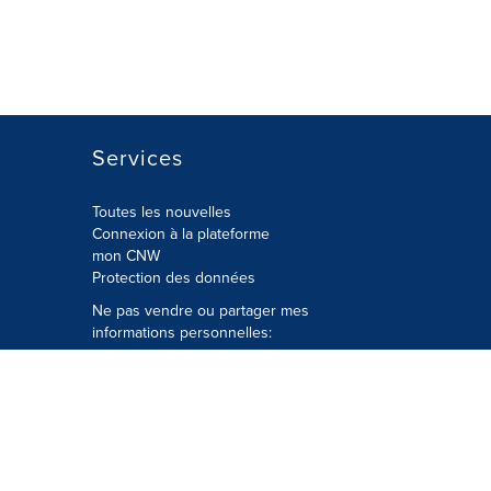
Services
Toutes les nouvelles
Connexion à la plateforme
mon CNW
Protection des données
Ne pas vendre ou partager mes
informations personnelles:
Soumettre à
Privacy@cision.com
Appelez gratuitement notre
département de la protection de la vie
privée: 877-297-8921
é
© Groupe CNW Ltée 2026 Tous droits