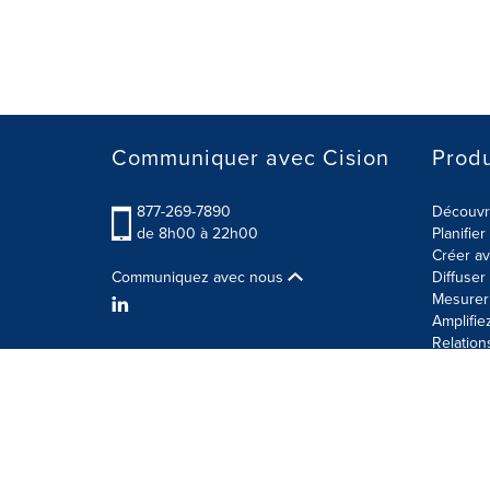
Communiquer avec Cision
Produ
877-269-7890
Découvre
de 8h00 à 22h00
Planifie
Créer av
Communiquez avec nous
Diffuse
Mesurer 
Amplifie
Relation
Modalités d'utilisation
Politique sur la sécurité des 