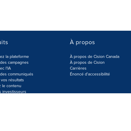
its
À propos
z la plateforme
À propos de Cision Canada
r des campagnes
À propos de Cision
ec l'IA
Carrières
r des communiqués
Énoncé d'accessibilité
vos résultats
z le contenu
s investisseurs
données
Plan du site
Paramètres de cookies
Énoncé d'accessibilit