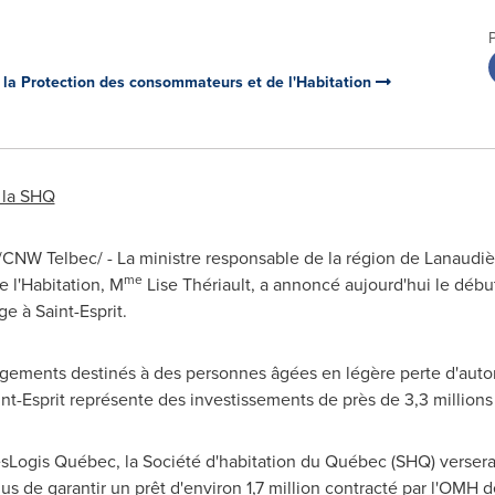
 la Protection des consommateurs et de l'Habitation
 la SHQ
 /CNW Telbec/ - La ministre responsable de la région de Lanaudiè
me
 l'Habitation, M
Lise Thériault, a annoncé aujourd'hui le débu
age à
Saint-Esprit
.
gements destinés à des personnes âgées en légère perte d'auton
nt-Esprit
représente des investissements de près de 3,3 millions 
Logis Québec, la Société d'habitation du Québec (SHQ) versera p
us de garantir un prêt d'environ 1,7 million contracté par l'OMH 