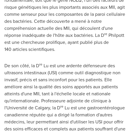
fondamentale, soit que le gène
NOD2
, l'un des facteurs de
risque génétiques les plus importants associés aux MII, agit
comme senseur pour les composantes de la paroi cellulaire
des bactéries. Cette découverte a mené à notre
compréhension actuelle des MII, qui découlent d'une
re
réponse inadéquate de l'hôte aux bactéries. La D
Philpott
est une chercheuse prolifique, ayant publié plus de
140 articles scientifiques.
re
De son côté, la D
Lu est une ardente défenseure des
ultrasons intestinaux (USI) comme outil diagnostique non
invasif, précis et sans inconfort pour les patients. Elle
améliore ainsi la qualité des soins apportés aux patients
atteints d'une MII, tant à l'échelle locale et nationale
qu'internationale. Professeure adjointe de clinique à
re
l'Université de
Calgary
, la D
Lu est une gastroentérologue
canadienne réputée qui a dirigé la formation d'autres
médecins, leur permettant ainsi d'utiliser les USI pour offrir
des soins efficaces et complets aux patients souffrant d'une