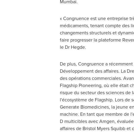
Mumbai
.
« Congruence est une entreprise tr
médicaments, tenant compte des lim
changements structurels et dynamiqu
faire progresser la plateforme Reve
le Dr Hegde.
De plus, Congruence a récemment no
Développement des affaires. La Dre 
des opérations commerciales. Avant S
Flagship Pioneering, où elle était c
risque du secteur des sciences de l
l'écosystème de Flagship.
Lors de
s
Generate Biomedicines, la jeune entr
machine. En tant que membre de l'éq
D multicibles avec Amgen, évaluée à
affaires de Bristol Myers Squibb et