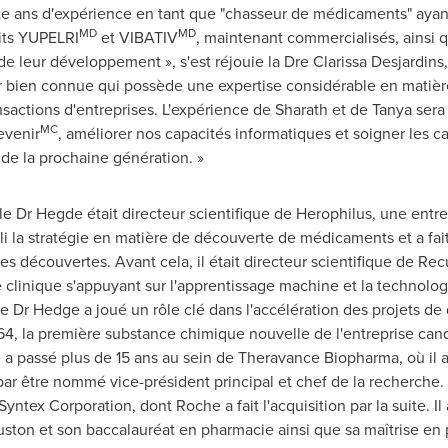
te ans d'expérience en tant que "chasseur de médicaments" ayan
MD
MD
uits YUPELRI
et VIBATIV
, maintenant commercialisés, ainsi 
e leur développement », s'est réjouie la Dre Clarissa Desjardins,
 bien connue qui possède une expertise considérable en matière 
sactions d'entreprises. L'expérience de Sharath et de Tanya sera 
MC
evenir
, améliorer nos capacités informatiques et soigner les
 de la prochaine génération. »
e Dr Hegde était directeur scientifique de Herophilus, une entr
bli la stratégie en matière de découverte de médicaments et a fait
s découvertes. Avant cela, il était directeur scientifique de Rec
 clinique s'appuyant sur l'apprentissage machine et la technol
le Dr Hedge a joué un rôle clé dans l'accélération des projets 
4, la première substance chimique nouvelle de l'entreprise ca
 a passé plus de 15 ans au sein de Theravance Biopharma, où il 
r par être nommé vice-président principal et chef de la recherche
ntex Corporation, dont Roche a fait l'acquisition par la suite. I
uston
et son baccalauréat en pharmacie ainsi que sa maîtrise en 