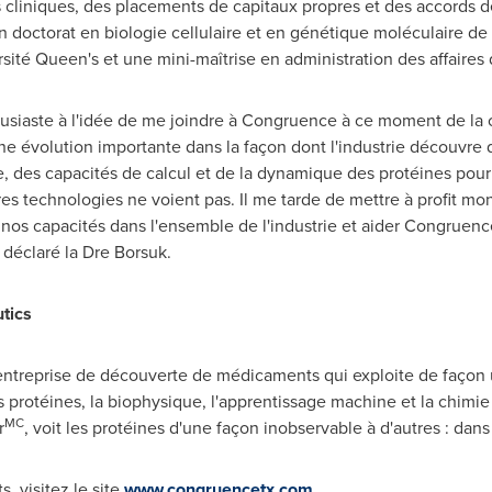
 cliniques, des placements de capitaux propres et des accords d
 un doctorat en biologie cellulaire et en génétique moléculaire de
sité Queen's et une mini-maîtrise en administration des affaires 
ousiaste à l'idée de me joindre à Congruence à ce moment de la c
e évolution importante dans la façon dont l'industrie découvre
, des capacités de calcul et de la dynamique des protéines pour
res technologies ne voient pas. Il me tarde de mettre à profit mo
nos capacités dans l'ensemble de l'industrie et aider Congruenc
 déclaré la Dre Borsuk.
tics
ntreprise de découverte de médicaments qui exploite de façon
rotéines, la biophysique, l'apprentissage machine et la chimi
MC
r
, voit les protéines d'une façon inobservable à d'autres : da
 visitez le site
www.congruencetx.com
.