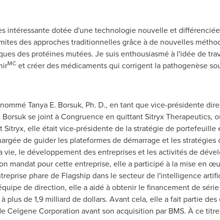
ès intéressante dotée d'une technologie nouvelle et différencié
ites des approches traditionnelles grâce à de nouvelles méthode
es des protéines mutées. Je suis enthousiasmé à l'idée de travai
MC
nir
et créer des médicaments qui corrigent la pathogenèse sou
mmé Tanya E. Borsuk, Ph. D., en tant que vice-présidente directr
Borsuk se joint à Congruence en quittant Sitryx Therapeutics, o
itryx, elle était vice-présidente de la stratégie de portefeuille 
hargée de guider les plateformes de démarrage et les stratégies 
a vie, le développement des entreprises et les activités de déve
on mandat pour cette entreprise, elle a participé à la mise en œu
eprise phare de Flagship dans le secteur de l'intelligence artific
uipe de direction, elle a aidé à obtenir le financement de série 
 plus de 1,9 milliard de dollars. Avant cela, elle a fait partie 
 de Celgene Corporation avant son acquisition par BMS. À ce titre