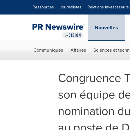
Déclaration d'accessibilité
Sauter la navigation
Ressources
Journalistes
Relations investisseurs
Nouvelles
Communiqués
Affaires
Sciences et techn
Congruence T
son équipe de
nomination d
au poste de Di