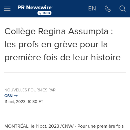
Déclaration d'accessibilité
Sauter la navigation
Hamburger menu
EN
Collège Regina Assumpta :
les profs en grève pour la
première fois de leur histoire
NOUVELLES FOURNIES PAR
CSN
11 oct, 2023, 10:30 ET
MONTRÉAL
,
le
11 oct. 2023
/CNW/ - Pour une première fois