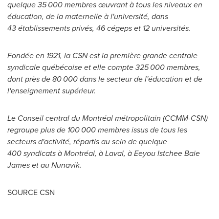
quelque 35 000 membres œuvrant à tous les niveaux en
éducation, de la maternelle à l'université, dans
43 établissements privés, 46 cégeps et 12 universités.
Fondée en 1921, l
a
CSN est l
a
première gr
a
nde centr
a
le
syndic
a
le québécoise et elle compte 325 000 membres,
dont près de 80 000 d
a
ns le secteur de l'éduc
a
tion et de
l'enseignement supérieur.
Le Conseil
central du Montréal métropolitain (CCMM-CSN)
regroupe plus de 100 000 membres issus de tous les
secteurs d'activité, répartis au sein de quelque
400 syndicats à Montréal, à
Laval
, à Eeyou Istchee Baie
James et au Nunavik.
SOURCE CSN