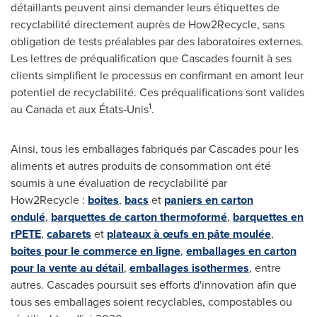
détaillants peuvent ainsi demander leurs étiquettes de
recyclabilité directement auprès de How2Recycle, sans
obligation de tests préalables par des laboratoires externes.
Les lettres de préqualification que Cascades fournit à ses
clients simplifient le processus en confirmant en amont leur
potentiel de recyclabilité. Ces préqualifications sont valides
1
au
Canada
et aux États-Unis
.
Ainsi, tous les emballages fabriqués par Cascades pour les
aliments et autres produits de consommation ont été
soumis à une évaluation de recyclabilité par
How2Recycle :
boites
,
bacs
et
paniers en carton
ondulé
,
barquettes de carton thermoformé
,
barquettes en
rPETE
,
cabarets
et
plateaux à œufs en pâte moulée
,
boites pour le commerce en ligne
,
emballages en carton
pour la vente au détail
,
emballages isothermes
, entre
autres. Cascades poursuit ses efforts d'innovation afin que
tous ses emballages soient recyclables, compostables ou