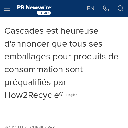
Déclaration d'accessibilité
Sauter la navigation
Hamburger menu
EN
Cascades est heureuse
d'annoncer que tous ses
emballages pour produits de
consommation sont
préqualifiés par
How2Recycle®
English
NOUVELLES FOURNIES PAR