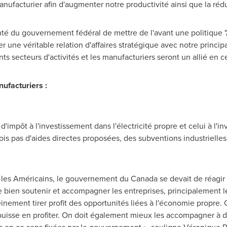
manufacturier afin d'augmenter notre productivité ainsi que la ré
lonté du gouvernement fédéral de mettre de l'avant une politique 
r une véritable relation d'affaires stratégique avec notre principa
ents secteurs d'activités et les manufacturiers seront un allié en 
ufacturiers :
d'impôt à l'investissement dans l'électricité propre et celui à l'i
fois pas d'aides directes proposées, des subventions industriell
ar les Américains, le gouvernement du
Canada
se devait de réagir
 de bien soutenir et accompagner les entreprises, principalement 
leinement tirer profit des opportunités liées à l'économie propre. 
uisse en profiter. On doit également mieux les accompagner à dé