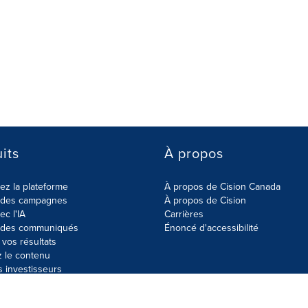
its
À propos
z la plateforme
À propos de Cision Canada
r des campagnes
À propos de Cision
ec l'IA
Carrières
r des communiqués
Énoncé d'accessibilité
vos résultats
z le contenu
s investisseurs