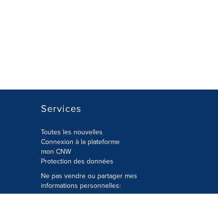
Services
Toutes les nouvelles
Connexion à la plateforme
mon CNW
Protection des données
Ne pas vendre ou partager mes
informations personnelles:
Soumettre à
Privacy@cision.com
Appelez gratuitement notre