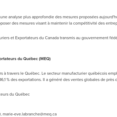
ne analyse plus approfondie des mesures proposées aujourd'hui
roposer des mesures visant à maintenir la compétitivité des entre
riers et Exportateurs du
Canada
transmis au gouvernement fédér
ortateurs du Québec (MEQ)
s à travers le Québec. Le secteur manufacturier québécois emp
6,1 % des exportations. Il a généré des ventes globales de près de
teurs du Québec
9,
marie-eve.labranche@meq.ca