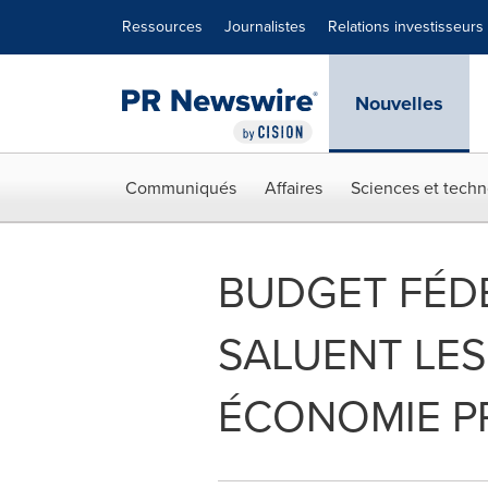
Déclaration d'accessibilité
Sauter la navigation
Ressources
Journalistes
Relations investisseurs
Nouvelles
Communiqués
Affaires
Sciences et techn
BUDGET FÉDÉ
SALUENT LE
ÉCONOMIE P