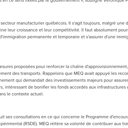
les en ce sens fixées par le gouvernement », souligne Véronique P
e secteur manufacturier québécois. Il s'agit toujours, malgré une
ne leur croissance et leur compétitivité. Il faut absolument pours
d'immigration permanente et temporaire et s'assurer d'une immig
esures proposées pour renforcer la chaîne d'approvisionnement,
ement des transports. Rappelons que MEQ avait appuyé les reco
onnement qui demandait des investissements majeurs pour assurer
leurs, intéressant de bonifier les fonds accordés aux infrastructur
ans le contexte actuel.
it ses consultations en ce qui concerne le Programme d'encour
xpérimental (RSDE). MEQ réitère sa volonté de contribuer aux tr