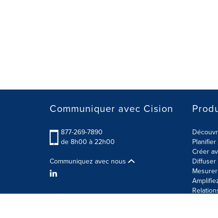
Communiquer avec Cision
Produ
877-269-7890
Découvre
de 8h00 à 22h00
Planifie
Créer av
Communiquez avec nous
Diffuse
Mesurer 
Amplifie
Relation