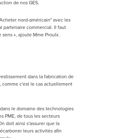
duction de nos GES.
"Acheter nord-américain" avec les
l partenaire commercial. Il faut
ce sens », ajoute
Mme Proulx
.
nvestissement dans la fabrication de
es, comme c'est le cas actuellement
 dans le domaine des technologies
les PME, de tous les secteurs
On doit ainsi s'assurer que la
carboner leurs activités afin