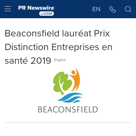
Déclaration d'accessibilité
Sauter la navigation
Hamburger menu
EN
Beaconsfield lauréat Prix
Distinction Entreprises en
santé 2019
English