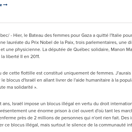
re
ec/ - Hier, le Bateau des femmes pour
Gaza
a quitté l'Italie po
une lauréate du
Prix Nobel de la Paix
, trois parlementaires, une 
e et une physicienne. La députée de Québec solidaire, Manon Mas
a liberté II en 2011.
u de cette flottille est constitué uniquement de femmes. J'aurais 
 le blocus d'Israël en allant livrer de l'aide humanitaire à la pop
e ma solidarité ».
ans, Israël impose un blocus illégal en vertu du droit internation
présentement une énorme prison à ciel ouvert d'où tant les marc
ferme près de 2 millions de personnes qui n'ont rien fait. Des in
 ce blocus illégal, mais surtout le silence de la communauté int