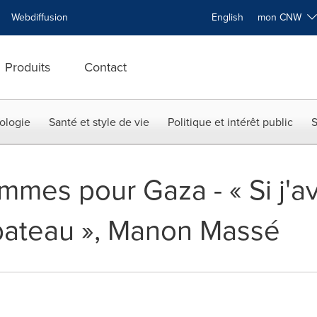
Webdiffusion
English
mon CNW
Produits
Contact
ologie
Santé et style de vie
Politique et intérêt public
S
mes pour Gaza - « Si j'av
 bateau », Manon Massé