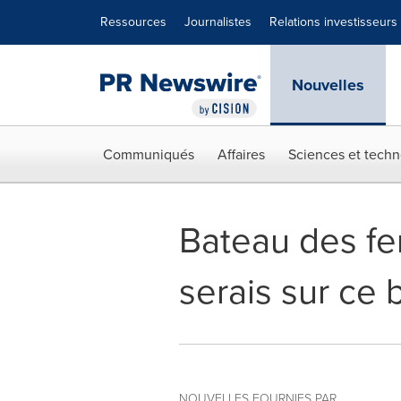
Déclaration d'accessibilité
Sauter la navigation
Ressources
Journalistes
Relations investisseurs
Nouvelles
Communiqués
Affaires
Sciences et techn
Bateau des fem
serais sur ce
NOUVELLES FOURNIES PAR