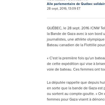
Aile parlementaire de Québec solidai
28 sept, 2016, 13:09 ET
QUÉBEC, le
28 sept. 2016
/CNW Telb
la Bande de
Gaza
avec à son bord 
journalistes, une athlète olympiqu
Bateau canadien de la Flottille pour l
« C'est la première fois qu'un batea
de cette expédition qui vise à briser
voie de bateau. Ces femmes ont tout
La députée rappelle que depuis huit 
en sorte que la bande de
Gaza
est 
ou sortent au compte-goutte. « On en
femmes pour
Gaza
visent à dénoncer