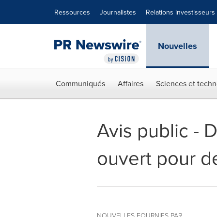
Déclaration d'accessibilité
Sauter la navigation
Ressources
Journalistes
Relations investisseurs
Nouvelles
Communiqués
Affaires
Sciences et techn
Avis public - 
ouvert pour d
NOUVELLES FOURNIES PAR