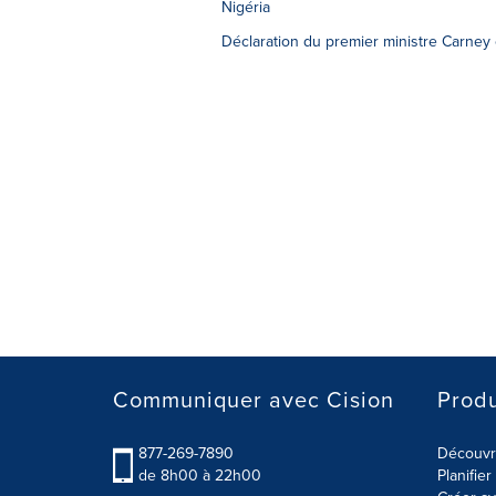
Nigéria
Déclaration du premier ministre Carney
Communiquer avec Cision
Produ
877-269-7890
Découvre
de 8h00 à 22h00
Planifie