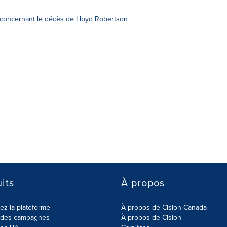
 concernant le décès de Lloyd Robertson
its
À propos
z la plateforme
À propos de Cision Canada
r des campagnes
À propos de Cision