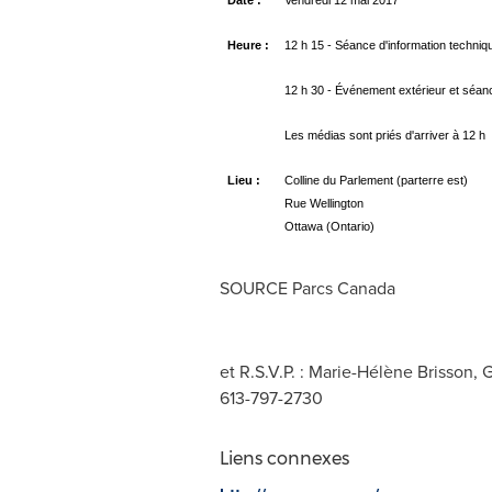
Date :
Vendredi 12 mai 2017
Heure :
12 h 15 - Séance d'information techniq
12 h 30 - Événement extérieur et séan
Les médias sont priés d'arriver à 12 h
Lieu :
Colline du Parlement (parterre est)
Rue Wellington
Ottawa (Ontario)
SOURCE Parcs Canada
et R.S.V.P. : Marie-Hélène Brisson,
613-797-2730
Liens connexes