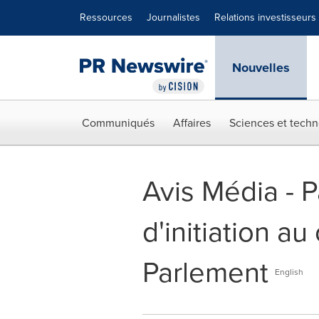
Déclaration d'accessibilité
Sauter la navigation
Ressources
Journalistes
Relations investisseurs
Nouvelles
Communiqués
Affaires
Sciences et techn
Avis Média - 
d'initiation a
Parlement
English