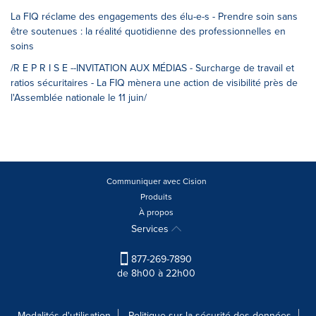
La FIQ réclame des engagements des élu-e-s - Prendre soin sans
être soutenues : la réalité quotidienne des professionnelles en
soins
/R E P R I S E --INVITATION AUX MÉDIAS - Surcharge de travail et
ratios sécuritaires - La FIQ mènera une action de visibilité près de
l'Assemblée nationale le 11 juin/
Communiquer avec Cision
Produits
À propos
Services
877-269-7890
de 8h00 à 22h00
Modalités d'utilisation
Politique sur la sécurité des données