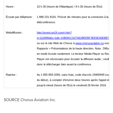
Heure :
10 h 30 (heure de l'Atlantique) / 9 h 30 (heure de l'Est)
Écoute par téléphone :
1 888 231-8191. Prévoir dix minutes pour la connexion à la
téléconférence.
Webdiffusion :
http://event.on24.com/r.htm?
e=1118966&s=1&k=10B381C627A62BEEBF3EE5EA9E8B72C
ou sur le site Web de Chorus à
www.chorusaviation.ca
sous
Rapports > Présentations de la haute direction. Nota : Diffusio
en mode écoute seulement. Le lecteur Media Player ou Real
Player est nécessaire pour écouter la diffusion audio ; veuillez
donc le télécharger bien avant la conférence.
Reprise :
Au 1 855 859-2056, sans frais, code d'accès 24900949 (suivi
du dièse), à compter d'environ deux heures après l'appel et
jusqu'à minuit (heure de l'Est) le vendredi 26 février 2016.
SOURCE Chorus Aviation Inc.