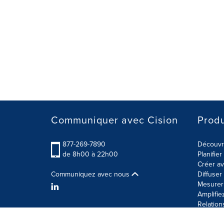
Communiquer avec Cision
Produ
877-269-7890
Découvre
de 8h00 à 22h00
Planifie
Créer av
Communiquez avec nous
Diffuse
Mesurer 
Amplifie
Relation