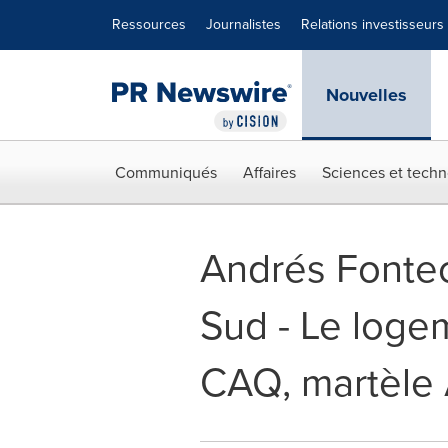
Déclaration d'accessibilité
Sauter la navigation
Ressources
Journalistes
Relations investisseurs
Nouvelles
Communiqués
Affaires
Sciences et techn
Andrés Fontec
Sud - Le logem
CAQ, martèle 