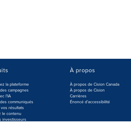
its
À propos
z la plateforme
À propos de Cision Canada
r des campagnes
À propos de Cision
ec l'IA
Carrières
r des communiqués
Énoncé d'accessibilité
vos résultats
z le contenu
s investisseurs