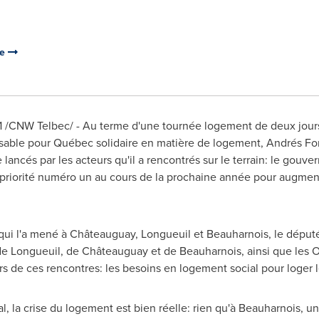
re
1
/CNW Telbec/ - Au terme d'une tournée logement de deux jours 
able pour Québec solidaire en matière de logement, Andrés Font
e lancés par les acteurs qu'il a rencontrés sur le terrain: le gouv
 priorité numéro un au cours de la prochaine année pour augment
 qui l'a mené à Châteauguay,
Longueuil
et
Beauharnois
, le déput
de
Longueuil
, de Châteauguay et de
Beauharnois
, ainsi que les 
s de ces rencontres: les besoins en logement social pour loger le
l, la crise du logement est bien réelle: rien qu'à
Beauharnois
, u