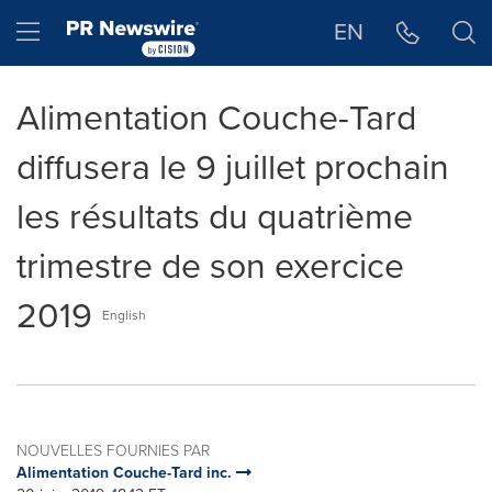
Déclaration d'accessibilité
Sauter la navigation
Hamburger menu
EN
Alimentation Couche-Tard
diffusera le 9 juillet prochain
les résultats du quatrième
trimestre de son exercice
2019
English
NOUVELLES FOURNIES PAR
Alimentation Couche-Tard inc.