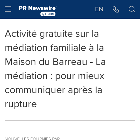
Déclaration d'accessibilité
Sauter la navigation
Hamburger menu
EN
Activité gratuite sur la
médiation familiale à la
Maison du Barreau - La
médiation : pour mieux
communiquer après la
rupture
NOUVELLES FOURNIES PAR