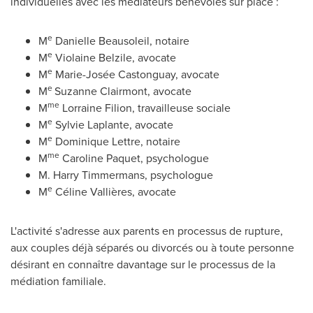
individuelles avec les médiateurs bénévoles sur place :
e
M
Danielle Beausoleil
, notaire
e
M
Violaine Belzile
, avocate
e
M
Marie-Josée Castonguay, avocate
e
M
Suzanne Clairmont
, avocate
me
M
Lorraine Filion
, travailleuse sociale
e
M
Sylvie Laplante
, avocate
e
M
Dominique Lettre
, notaire
me
M
Caroline Paquet
, psychologue
M. Harry Timmermans
, psychologue
e
M
Céline Vallières, avocate
L'activité s'adresse aux parents en processus de rupture,
aux couples déjà séparés ou divorcés ou à toute personne
désirant en connaître davantage sur le processus de la
médiation familiale.