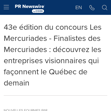
Déclaration d'accessibilité
Sauter la navigation
Hamburger menu
EN
43e édition du concours Les
Mercuriades - Finalistes des
Mercuriades : découvrez les
entreprises visionnaires qui
façonnent le Québec de
demain
NOUVELLES FOURNIES PAR