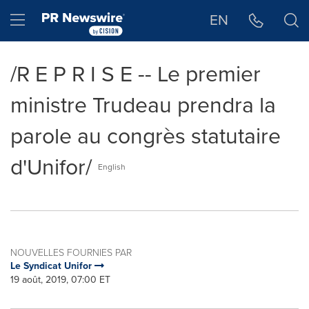
Déclaration d'accessibilité
Sauter la navigation
Hamburger menu
EN
/R E P R I S E -- Le premier
ministre Trudeau prendra la
parole au congrès statutaire
d'Unifor/
English
NOUVELLES FOURNIES PAR
Le Syndicat Unifor
19 août, 2019, 07:00 ET