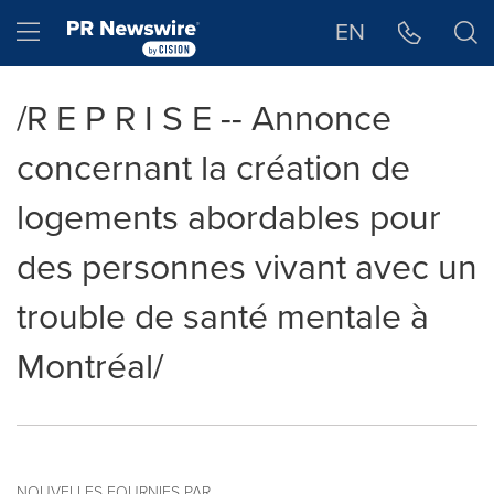
Déclaration d'accessibilité
Sauter la navigation
Hamburger menu
EN
/R E P R I S E -- Annonce
concernant la création de
logements abordables pour
des personnes vivant avec un
trouble de santé mentale à
Montréal/
NOUVELLES FOURNIES PAR