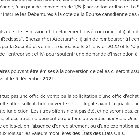
éance, à un prix de conversion de 1,15 $ par action ordinaire. La S
nscrire les Débentures à la cote de la Bourse canadienne des val
its nets de l'Émission et du Placement privé concomitant i) afin 
(Redesca™, Enerzair® et Atectura®) ; ii) afin de rembourser à l'é
ar la Société et venant à échéance le 31 janvier
2022 et
le 10 j
 l'entreprise ; et iv) pour soutenir une demande d'inscription à 
aires pouvant être émises à la conversion de celles-ci seront ass
ivant le 9 décembre 2021.
e pas une offre de vente ou la sollicitation d'une offre d'achat 
elle offre, sollicitation ou vente serait illégale avant la qualifica
te juridiction. Les titres offerts n'ont pas été, et ne seront pas, e
s, et ces titres ne peuvent être offerts ou vendus aux États-Unis
e celles-ci, en l'absence d'enregistrement ou d'une exemption a
ux lois sur les valeurs mobilières des États des États-Unis.