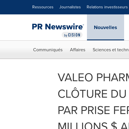
Déclaration d'accessibilité
Sauter la navigation
Ressources
Journalistes
Relations investisseurs
Nouvelles
Communiqués
Affaires
Sciences et techn
VALEO PHAR
CLÔTURE DU
PAR PRISE F
MILLIONS $