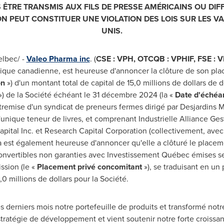
ÊTRE TRANSMIS AUX FILS DE PRESSE AMÉRICAINS OU DIF
ON PEUT CONSTITUER UNE VIOLATION DES LOIS SUR LES VA
UNIS.
lbec/ -
Valeo Pharma inc
. (
CSE : VPH, OTCQB : VPHIF, FSE : 
ique canadienne, est heureuse d'annoncer la clôture de son pla
on
») d'un montant total de capital de 15,0 millions de dollars de
) de la Société échéant le 31 décembre 2024 (la «
Date d'échéa
ntremise d'un syndicat de preneurs fermes dirigé par Desjardins 
 d'unique
teneur
de livres, et comprenant Industrielle Alliance Ges
ital Inc. et Research Capital Corporation (collectivement, avec 
 est également heureuse d'annoncer qu'elle a clôturé le placem
convertibles non garanties avec Investissement Québec émises 
ssion (le «
Placement privé concomitant
»), se traduisant en un 
 millions de dollars pour la Société.
 derniers mois notre portefeuille de produits et transformé notre
 stratégie de développement et vient soutenir notre forte crois