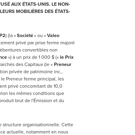
FUSÉ AUX ÉTATS-UNIS.
L
E NON-
LEURS MOBILIÈRES DES ÉTATS-
VP2
) (la «
Société
» ou «
Valeo
cement privé par prise ferme majoré
 débentures convertibles non
nce
») à un prix de 1 000 $ («
le
Prix
Marchés des Capitaux (le «
Preneur
tion privée de patrimoine inc.,
le Preneur ferme principal, les
ent privé concomitant de 10,0
selon les mêmes conditions que
produit brut de l'Émission et du
 structure organisationnelle. Cette
sance actuelle, notamment en nous