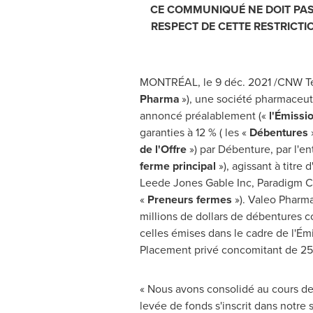
CE COMMUNIQUÉ NE DOIT PAS 
RESPECT DE CETTE RESTRICTI
MONTRÉAL, le 9 déc. 2021 /CNW Te
Pharma
»), une société pharmaceut
annoncé préalablement («
l'Émissi
garanties à 12 % ( les «
Débentures
»
de
l'Offre
») par Débenture, par l'e
ferme principal
»), agissant à titre
Leede Jones Gable Inc, Paradigm Cap
«
Preneurs fermes
»). Valeo Pharma
millions de dollars de débentures 
celles émises dans le cadre de l'Émi
Placement privé concomitant de 25,0
« Nous avons consolidé au cours des
levée de fonds s'inscrit dans notre