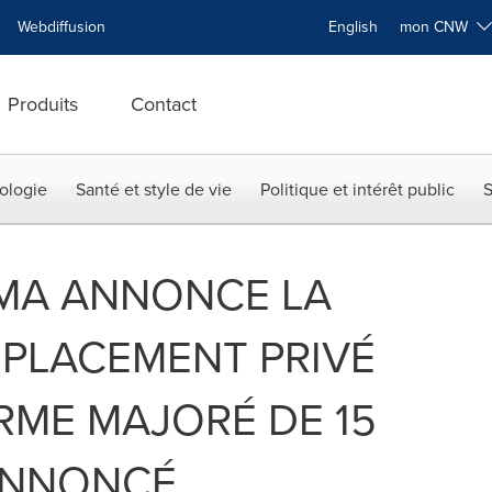
Webdiffusion
English
mon CNW
Produits
Contact
ologie
Santé et style de vie
Politique et intérêt public
S
MA ANNONCE LA
 PLACEMENT PRIVÉ
ERME MAJORÉ DE 15
 ANNONCÉ