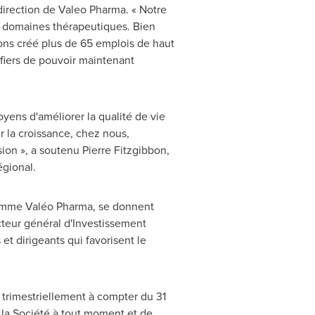
 direction de Valeo Pharma. « Notre
s domaines thérapeutiques. Bien
vons créé plus de 65 emplois de haut
fiers de pouvoir maintenant
ens d'améliorer la qualité de vie
 la croissance, chez nous,
ion », a soutenu
Pierre Fitzgibbon
,
gional.
 comme Valéo Pharma, se donnent
cteur général d'Investissement
et dirigeants qui favorisent le
 trimestriellement à compter du 31
 la Société à tout moment et de