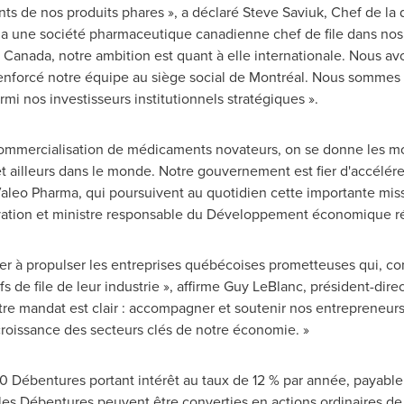
ts de nos produits phares », a déclaré
Steve Saviuk
, Chef de la
rma une société pharmaceutique canadienne chef de file dans no
u
Canada
, notre ambition est quant à elle internationale. Nous a
renforcé notre équipe au siège social de Montréal. Nous sommes 
 nos investisseurs institutionnels stratégiques ».
commercialisation de médicaments novateurs, on se donne les moy
ailleurs dans le monde. Notre gouvernement est fier d'accélérer
leo Pharma, qui poursuivent au quotidien cette importante miss
ovation et ministre responsable du Développement économique ré
buer à propulser les entreprises québécoises prometteuses qui,
s de file de leur industrie », affirme
Guy LeBlanc
, président-dire
notre mandat est clair : accompagner et soutenir nos entrepreneurs 
oissance des secteurs clés de notre économie. »
0 Débentures portant intérêt au taux de 12 % par année, payable
les Débentures peuvent être converties en actions ordinaires de