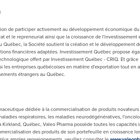
c
ion de participer activement au développement économique du 
iat et le repreneuriat ainsi que la croissance de l'investissement
du Québec, la Société soutient la création et le développement de
utions financières adaptées. Investissement Québec propose ég
chnologique offert par Investissement Québec - CRIQ. Et grâce
i les entreprises québécoises en matière d'exportation tout en a
issements étrangers au Québec.
maceutique dédiée à la commercialisation de produits novateur
aladies respiratoires, les maladies neurodégénératives, l'oncolog
 à
Kirkland
, Québec, Valeo Pharma possède toutes les capacités in
mercialisation des produits de son portefeuille en croissance lor
 plus amples renseignements, veuillez consulter le
www.valeop