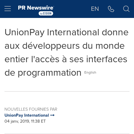
Déclaration d'accessibilité
Sauter la navigation
Hamburger menu
EN
UnionPay International donne
aux développeurs du monde
entier l'accès à ses interfaces
de programmation
English
NOUVELLES FOURNIES PAR
UnionPay International
04 janv, 2019, 11:38 ET