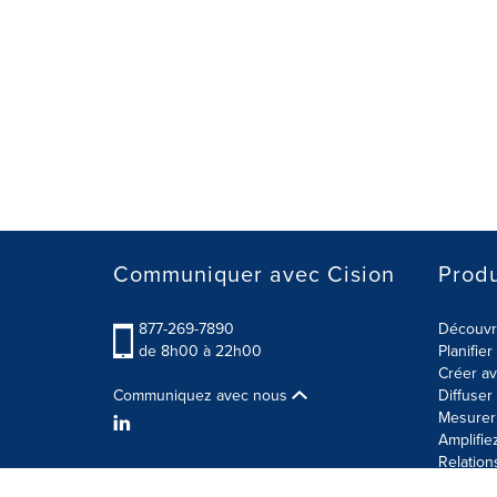
Communiquer avec Cision
Produ
877-269-7890
Découvre
de 8h00 à 22h00
Planifie
Créer av
Communiquez avec nous
Diffuse
Mesurer 
Amplifie
Relation