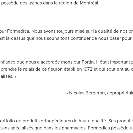
i possède des usines dans la région de Montréal.
ur Formedica. Nous avons toujours misé sur la qualité de nos prod
'est là-dessus que nous souhaitons continuer de nous baser pour 
iance que nous a accordée monsieur Fortin. Il était important p
rendre le relais de ce fleuron établi en 1972 et qui soutient au 
lisés. »
-
Nicolas Bergeron
, copropriéta
tfolio de produits orthopédiques de haute qualité. Ses produits
sins spécialisés que dans les pharmacies. Formedica possède u