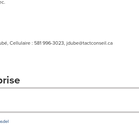
ec.
bé, Cellulaire : 581 996-3023,
jdube@tactconseil.ca
prise
asdel