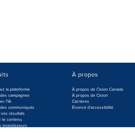
its
À propos
z la plateforme
À propos de Cision Canada
r des campagnes
À propos de Cision
ec l'IA
Carrières
r des communiqués
Énoncé d'accessibilité
vos résultats
z le contenu
s investisseurs