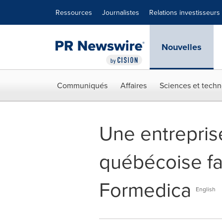
Déclaration d'accessibilité
Sauter la navigation
Ressources
Journalistes
Relations investisseurs
Nouvelles
Communiqués
Affaires
Sciences et techn
Une entreprise
québécoise fai
Formedica
English