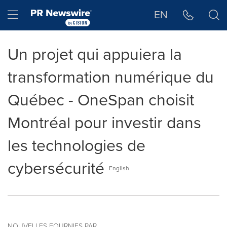
Déclaration d'accessibilité
Sauter la navigation
Hamburger menu
EN
Un projet qui appuiera la
transformation numérique du
Québec - OneSpan choisit
Montréal pour investir dans
les technologies de
cybersécurité
English
NOUVELLES FOURNIES PAR