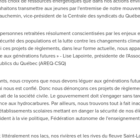
nos choix de ressources énergétiques que dans nos actions envi
haitons transmettre aux jeunes par l'entremise de notre mouve
eauchemin
, vice-président de la Centrale des syndicats du Québe
ersonnes retraitées résolument conscientisées par les enjeux 
 sécurité des populations et la lutte contre les changements clim
i ces projets de règlements, dans leur forme actuelle, nous app
e aux générations futures » -
Lise Lapointe
, présidente de l'Assoc
 publics du Québec (AREQ-CSQ)
ts, nous croyons que nous devons léguer aux générations futu
qui nous est confié. Donc nous dénonçons ces projets de règle
it de la société civile. Le gouvernement doit s'engager sans ta
e aux hydrocarbures. Par ailleurs, nous trouvons tout à fait in
établissements scolaires mettant en danger la sécurité de nos él
sident à la vie politique, Fédération autonome de l'enseignement
littéralement nos lacs, nos rivières et les rives du fleuve
Saint-L