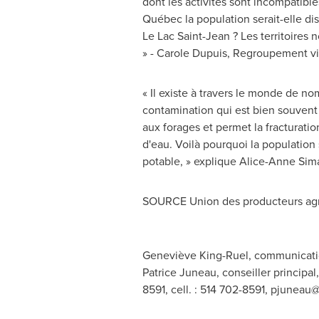
dont les activités sont incompatible
Québec la population serait-elle dis
Le Lac Saint-Jean ? Les territoires
» -
Carole Dupuis
, Regroupement vi
« Il existe à travers le monde de 
contamination qui est bien souvent 
aux forages et permet la fracturati
d'eau. Voilà pourquoi la populatio
potable, » explique
Alice-Anne Sim
SOURCE Union des producteurs agr
Geneviève King-Ruel, communicatio
Patrice Juneau, conseiller principa
8591, cell. : 514 702-8591,
pjuneau@