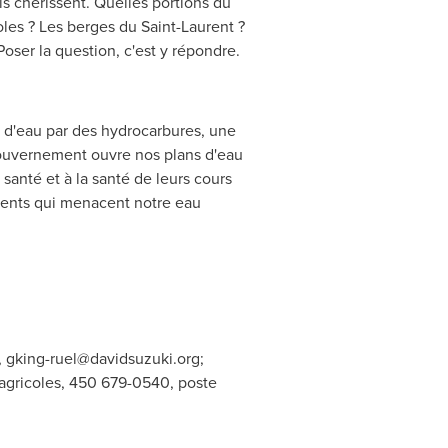
ls chérissent. Quelles portions du
oles ? Les berges du
Saint-Laurent
?
Poser la question, c'est y répondre.
s d'eau par des hydrocarbures, une
 gouvernement ouvre nos plans d'eau
santé et à la santé de leurs cours
ements qui menacent notre eau
,
gking-ruel@davidsuzuki.org
;
s agricoles, 450 679-0540, poste