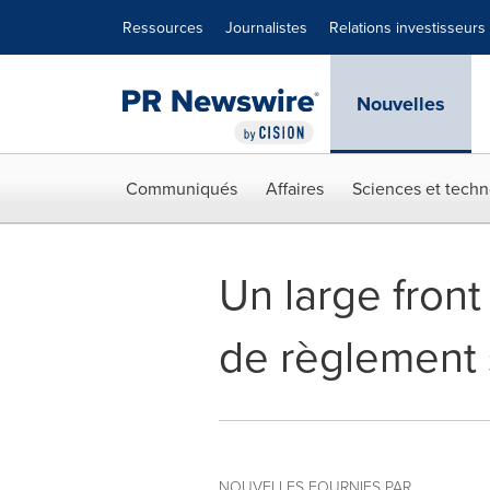
Déclaration d'accessibilité
Sauter la navigation
Ressources
Journalistes
Relations investisseurs
Nouvelles
Communiqués
Affaires
Sciences et techn
Un large fron
de règlement 
NOUVELLES FOURNIES PAR