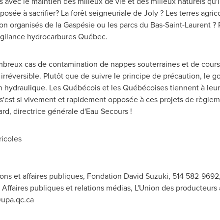
s avec le maintien des milieux de vie et des milieux naturels qu'i
posée à sacrifier? La forêt seigneuriale de
Joly
? Les terres agric
 non organisés de la Gaspésie ou les parcs du
Bas-Saint-Laurent
? 
gilance hydrocarbures Québec.
nombreux cas de contamination de nappes souterraines et de cour
irréversible. Plutôt que de suivre le principe de précaution, le
on hydraulique. Les Québécois et les Québécoises tiennent à leur 
n s'est si vivement et rapidement opposée à ces projets de règl
ard
, directrice générale d'Eau Secours !
icoles
ns et affaires publiques, Fondation David Suzuki, 514 582-9692
l, Affaires publiques et relations médias, L'Union des producteur
upa.qc.ca