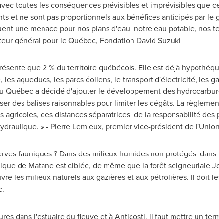
e, avec toutes les conséquences prévisibles et imprévisibles que 
ts et ne sont pas proportionnels aux bénéfices anticipés par le g
uent une menace pour nos plans d'eau, notre eau potable, nos terr
cteur général pour le Québec, Fondation David Suzuki
présente que 2 % du territoire québécois. Elle est déjà hypothéqu
, les aqueducs, les parcs éoliens, le transport d'électricité, les 
Québec a décidé d'ajouter le développement des hydrocarbures à
er des balises raisonnables pour limiter les dégâts. La règlement
és agricoles, des distances séparatrices, de la responsabilité des
ydraulique. » -
Pierre Lemieux
, premier vice-président de l'Unio
erves fauniques ? Dans des milieux humides non protégés, dans l
unique de
Matane
est ciblée, de même que la forêt seigneuriale
Jo
 les milieux naturels aux gazières et aux pétrolières. Il doit les 
c.
es dans l'estuaire du fleuve et à Anticosti, il faut mettre un terme