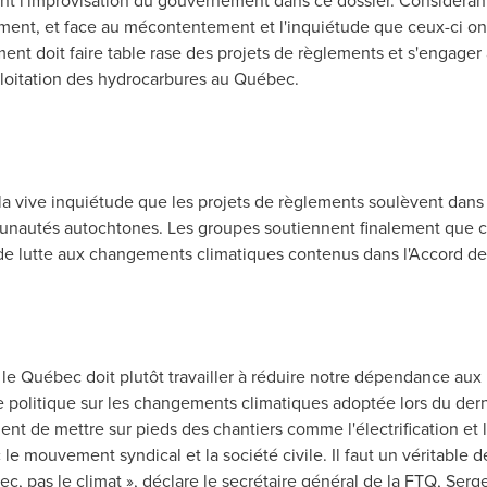
t l'improvisation du gouvernement dans ce dossier. Considérant
ment, et face au mécontentement et l'inquiétude que ceux-ci ont 
t doit faire table rase des projets de règlements et s'engager à
xploitation des hydrocarbures au Québec.
 vive inquiétude que les projets de règlements soulèvent dans l
nautés autochtones. Les groupes soutiennent finalement que ce
s de lutte aux changements climatiques contenus dans l'Accord d
e Québec doit plutôt travailler à réduire notre dépendance aux 
 de politique sur les changements climatiques adoptée lors du de
 de mettre sur pieds des chantiers comme l'électrification et
 le mouvement syndical et la société civile. Il faut un véritable d
 pas le climat », déclare le secrétaire général de la FTQ,
Serg