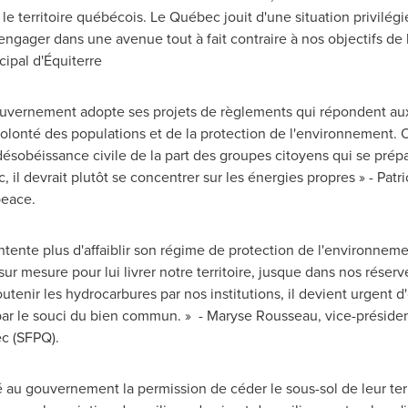
 le territoire québécois. Le Québec jouit d'une situation privilég
s'engager dans une avenue tout à fait contraire à nos objectifs d
ncipal d'Équiterre
e gouvernement adopte ses projets de règlements qui répondent a
volonté des populations et de la protection de l'environnement. O
sobéissance civile de la part des groupes citoyens qui se prépar
il devrait plutôt se concentrer sur les énergies propres » -
Patr
eace.
nte plus d'affaiblir son régime de protection de l'environnement, 
r mesure pour lui livrer notre territoire, jusque dans nos réserv
utenir les hydrocarbures par nos institutions, il devient urgent d
ar le souci du bien commun. » -
Maryse Rousseau
, vice-préside
c (SFPQ).
 au gouvernement la permission de céder le sous-sol de leur ter