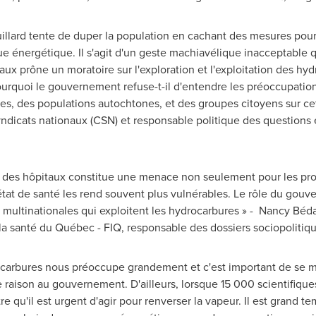
illard
tente de duper la population en cachant des mesures pour
e énergétique. Il s'agit d'un geste machiavélique inacceptable q
ux prône un moratoire sur l'exploration et l'exploitation des hy
ourquoi le gouvernement refuse-t-il d'entendre les préoccupation
tes, des populations autochtones, et des groupes citoyens sur cet
syndicats nationaux (CSN) et responsable politique des question
é des hôpitaux constitue une menace non seulement pour les pro
état de santé les rend souvent plus vulnérables. Le rôle du gouv
es multinationales qui exploitent les hydrocarbures » - Nancy Béd
la santé du Québec - FIQ, responsable des dossiers sociopolitiqu
drocarbures nous préoccupe grandement et c'est important de se
 raison au gouvernement. D'ailleurs, lorsque 15 000 scientifiques
e qu'il est urgent d'agir pour renverser la vapeur. Il est grand te