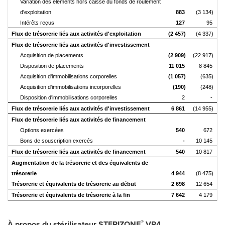
Variation des éléments hors caisse du fonds de roulement
d'exploitation
883
(3 134)
Intérêts reçus
127
95
Flux de trésorerie liés aux activités d'exploitation
(2 457)
(4 337)
Flux de trésorerie liés aux activités d'investissement
Acquisition de placements
(2 909)
(22 917)
Disposition de placements
11 015
8 845
Acquisition d'immobilisations corporelles
(1 057)
(635)
Acquisition d'immobilisations incorporelles
(190)
(248)
Disposition d'immobilisations corporelles
2
-
Flux de trésorerie liés aux activités d'investissement
6 861
(14 955)
Flux de trésorerie liés aux activités de financement
Options exercées
540
672
Bons de souscription exercés
-
10 145
Flux de trésorerie liés aux activités de financement
540
10 817
Augmentation de la trésorerie et des équivalents de
trésorerie
4 944
(8 475)
Trésorerie et équivalents de trésorerie au début
2 698
12 654
Trésorerie et équivalents de trésorerie à la fin
7 642
4 179
®
À propos du stérilisateur STERIZONE
VP4