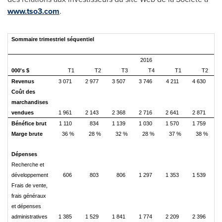
www.tso3.com
.
Sommaire trimestriel séquentiel
2016
000's $
T1
T2
T3
T4
T1
T2
Revenus
3 071
2 977
3 507
3 746
4 211
4 630
5
Coût des
marchandises
vendues
1 961
2 143
2 368
2 716
2 641
2 871
3
Bénéfice brut
1 110
834
1 139
1 030
1 570
1 759
2
Marge brute
36 %
28 %
32 %
28 %
37 %
38 %
Dépenses
Recherche et
développement
606
803
806
1 297
1 353
1 539
1
Frais de vente,
frais généraux
et dépenses
administratives
1 385
1 529
1 841
1 774
2 209
2 396
2