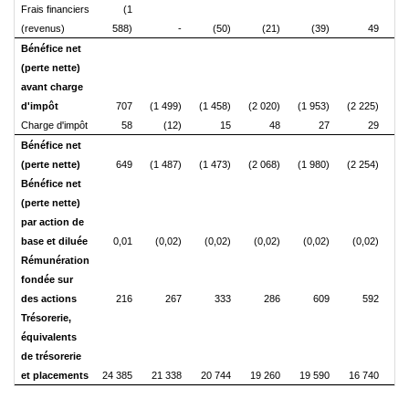
Frais financiers
(1
(revenus)
588)
-
(50)
(21)
(39)
49
Bénéfice net
(perte nette)
avant charge
d'impôt
707
(1 499)
(1 458)
(2 020)
(1 953)
(2 225)
(1
Charge d'impôt
58
(12)
15
48
27
29
Bénéfice net
(perte nette)
649
(1 487)
(1 473)
(2 068)
(1 980)
(2 254)
(1
Bénéfice net
(perte nette)
par action de
base et diluée
0,01
(0,02)
(0,02)
(0,02)
(0,02)
(0,02)
(
Rémunération
fondée sur
des actions
216
267
333
286
609
592
Trésorerie,
équivalents
de trésorerie
et placements
24 385
21 338
20 744
19 260
19 590
16 740
16