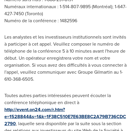
Numéraux internationaux : 1-514-807-9895 (Montréal); 1-647-
427-7450 (
Toronto
)
Numéro de la conférence : 1482596
Les analystes et les investisseurs institutionnels sont invités
à participer à cet appel. Veuillez composer le numéro de
téléphone de la conférence 5 à 10 minutes avant l'heure de
début. Un opérateur enregistrera votre nom et votre
organisation. Si vous avez des difficultés à vous connecter à
l'appel, veuillez communiquer avec Groupe Gilmartin au 1-
610-368-6505.
Toutes autres parties intéressées peuvent écouter la
conférence téléphonique en direct à
http://event.on24.com/r.htm?
e=1528844&s=1&k=1F38C510E7E63BE8C2A79B736CDC
2790
, laquelle sera disponible par la suite sous la section
des relations aux investisseurs du site Web de la Société à