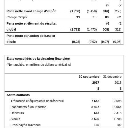
(5
(2
Perte nette avant charge d'impôt
(1 738)
(1 458)
916)
250)
Charge d'impôt
33
15
89
62
Perte nette et élément du résultat
(6
(2
global
(1 771)
(1 473)
005)
312)
Perte nette par action de base et
diluée
(0,02)
(0,02)
(0,07)
(0,03)
États consolidés de la situation financière
(Non audités, en milliers de dollars américains)
30
septembre
31 décembre
2017
2016
$
$
Actifs courants
Trésorerie et équivalents de trésorerie
7 642
2 698
Placements à court terme
8 467
15 064
Débiteurs
613
2 318
Stocks
2 595
1 703
Frais payés d'avance
165
102