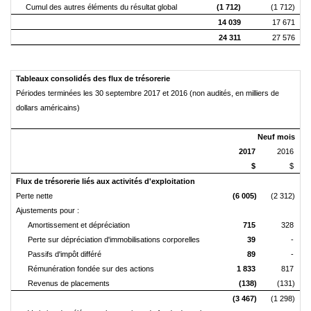
Cumul des autres éléments du résultat global
(1 712)
(1 712)
14 039
17 671
24 311
27 576
Tableaux consolidés des flux de trésorerie
Périodes terminées les 30 septembre 2017 et 2016 (non audités, en milliers de
dollars américains)
N
euf mois
2017
2016
$
$
Flux de trésorerie liés aux activités d'exploitation
Perte nette
(6 005)
(2 312)
Ajustements pour :
Amortissement et dépréciation
715
328
Perte sur dépréciation d'immobilisations corporelles
39
-
Passifs d'impôt différé
89
-
Rémunération fondée sur des actions
1 833
817
Revenus de placements
(138)
(131)
(3 467)
(1 298)