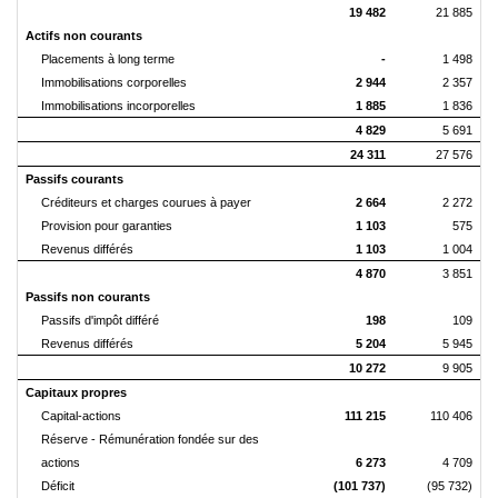
19 482
21 885
Actifs non courants
Placements à long terme
-
1 498
Immobilisations corporelles
2 944
2 357
Immobilisations incorporelles
1 885
1 836
4 829
5 691
24 311
27 576
Passifs courants
Créditeurs et charges courues à payer
2 664
2 272
Provision pour garanties
1 103
575
Revenus différés
1 103
1 004
4 870
3 851
Passifs non courants
Passifs d'impôt différé
198
109
Revenus différés
5 204
5 945
10 272
9 905
Capitaux propres
Capital-actions
111 215
110 406
Réserve - Rémunération fondée sur des
actions
6 273
4 709
Déficit
(101 737)
(95 732)