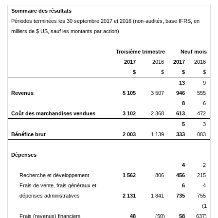
Sommaire des résultats
Périodes terminées les 30 septembre 2017 et 2016 (non-audités, base IFRS, en
milliers de $ US, sauf les montants par action)
Troisième trimestre
Neuf mois
2017
2016
2017
2016
$
$
$
$
13
9
Revenus
5 105
3 507
946
555
8
6
Coût des marchandises vendues
3 102
2 368
613
472
5
3
Bénéfice brut
2 003
1 139
333
083
Dépenses
4
2
Recherche et développement
1 562
806
456
215
Frais de vente, frais généraux et
6
4
dépenses administratives
2 131
1 841
735
755
(1
Frais (revenus) financiers
48
(50)
58
637)