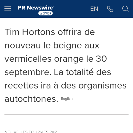
Déclaration d'accessibilité
Sauter la navigation
Hamburger menu
EN
Tim Hortons offrira de
nouveau le beigne aux
vermicelles orange le 30
septembre. La totalité des
recettes ira à des organismes
autochtones.
English
NOUVELLES FOURNIES PAR