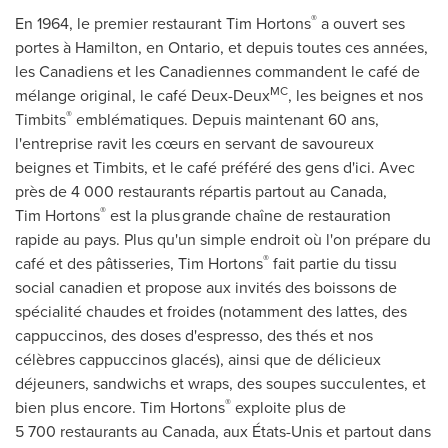
®
En 1964, le premier restaurant Tim Hortons
a ouvert ses
portes à
Hamilton
, en
Ontario
, et depuis toutes ces années,
les Canadiens et les Canadiennes commandent le café de
MC
mélange original, le café Deux-Deux
, les beignes et nos
®
Timbits
emblématiques. Depuis maintenant 60 ans,
l'entreprise ravit les cœurs en servant de savoureux
beignes et Timbits, et le café préféré des gens d'ici. Avec
près de 4 000 restaurants répartis partout au
Canada
,
®
Tim Hortons
est la plus grande chaîne de restauration
rapide au pays. Plus qu'un simple endroit où l'on prépare du
®
café et des pâtisseries, Tim Hortons
fait partie du tissu
social canadien et propose aux invités des boissons de
spécialité chaudes et froides (notamment des lattes, des
cappuccinos, des doses d'espresso, des thés et nos
célèbres cappuccinos glacés), ainsi que de délicieux
déjeuners, sandwichs et wraps, des soupes succulentes, et
®
bien plus encore. Tim Hortons
exploite plus de
5 700 restaurants au
Canada
, aux États-Unis et partout dans