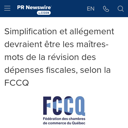
Déclaration d'accessibilité
Sauter la navigation
Hamburger menu
EN
Simplification et allégement
devraient être les maîtres-
mots de la révision des
dépenses fiscales, selon la
FCCQ