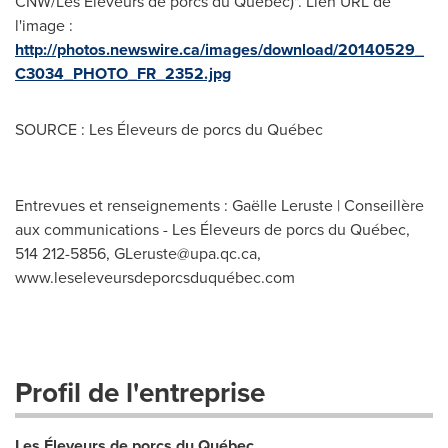
CNW/Les Éleveurs de porcs du Québec)". Lien URL de
l'image :
http://photos.newswire.ca/images/download/20140529_
C3034_PHOTO_FR_2352.jpg
SOURCE : Les Éleveurs de porcs du Québec
Entrevues et renseignements : Gaëlle Leruste | Conseillère
aux communications - Les Éleveurs de porcs du Québec,
514 212-5856,
GLeruste@upa.qc.ca
,
www.leseleveursdeporcsduquébec.com
Profil de l'entreprise
Les Éleveurs de porcs du Québec