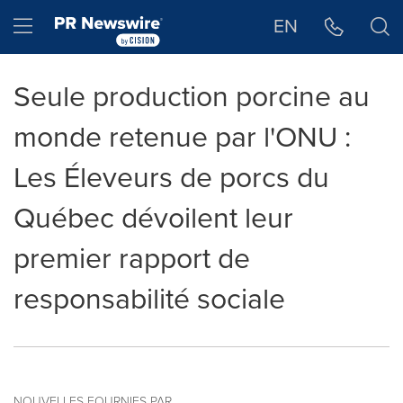
Déclaration d'accessibilité
Sauter la navigation
Hamburger menu
EN
Seule production porcine au
monde retenue par l'ONU :
Les Éleveurs de porcs du
Québec dévoilent leur
premier rapport de
responsabilité sociale
NOUVELLES FOURNIES PAR