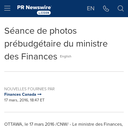
Déclaration d'accessibilité
Sauter la navigation
Hamburger menu
EN
Séance de photos
prébudgétaire du ministre
des Finances
English
NOUVELLES FOURNIES PAR
Finances Canada
17 mars, 2016, 18:47 ET
OTTAWA
, le 17 mars 2016 /CNW/ - Le ministre des Finances,