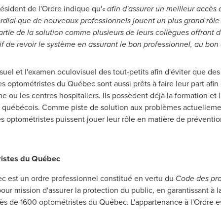
résident de l'Ordre indique qu'
« afin d'assurer un meilleur accès 
ordial que de nouveaux professionnels jouent un plus grand rôle d
artie de la solution comme plusieurs de leurs collègues offrant 
tif de revoir le système en assurant le bon professionnel, au bo
uel et l'examen oculovisuel des tout-petits afin d'éviter que des
es optométristes du Québec sont aussi prêts à faire leur part afin 
e ou les centres hospitaliers. Ils possèdent déjà la formation et l
ire québécois. Comme piste de solution aux problèmes actuelleme
es optométristes puissent jouer leur rôle en matière de prévention 
ristes du Québec
c est un ordre professionnel constitué en vertu du
Code des pro
pour mission d'assurer la protection du public, en garantissant à 
rès de 1600 optométristes du Québec. L'appartenance à l'Ordre es