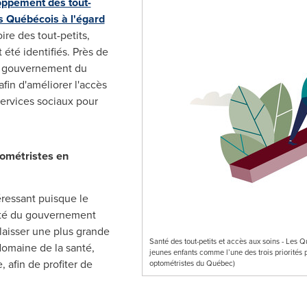
ppement des tout-
es Québécois à l'égard
ire des tout-petits,
t été identifiés. Près de
e gouvernement du
fin d'améliorer l'accès
services sociaux pour
tométristes en
éressant puisque le
nté du gouvernement
laisser une plus grande
Santé des tout-petits et accès aux soins - Les Q
domaine de la santé,
jeunes enfants comme l’une des trois priorit
 afin de profiter de
optométristes du Québec)