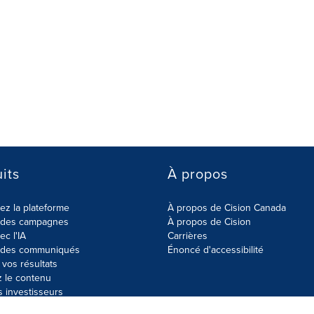
its
À propos
z la plateforme
À propos de Cision Canada
r des campagnes
À propos de Cision
ec l'IA
Carrières
r des communiqués
Énoncé d'accessibilité
vos résultats
z le contenu
s investisseurs