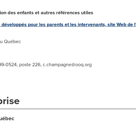
sion des enfants et autres références utiles
les développés pour les parents et les intervenants, site Web de 
du Québec
99-0524, poste 226,
c.champagne@ooq.org
prise
Québec