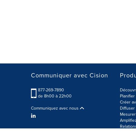
Communiquer avec Cision
Produ
877-269-7890
Découvre
de 8h00 à 22h00
Planifie
Créer av
Communiquez avec nous
Diffuse
Mesurer 
Amplifie
Relation