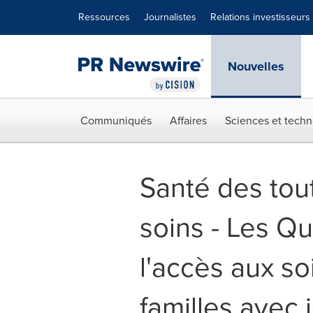
Déclaration d'accessibilité
Sauter la navigation
Ressources
Journalistes
Relations investisseurs
Nouvelles
Communiqués
Affaires
Sciences et techn
Santé des tout
soins - Les Qu
l'accès aux so
familles avec 