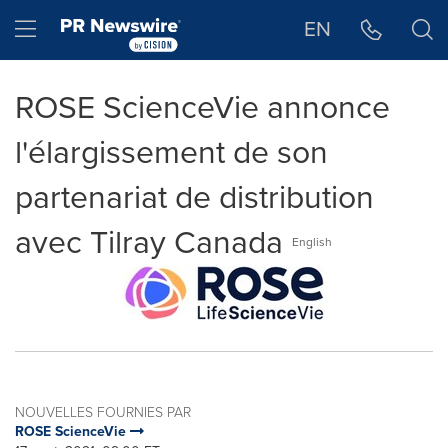
Déclaration d'accessibilité
Sauter la navigation
Hamburger menu
EN
ROSE ScienceVie annonce
l'élargissement de son
partenariat de distribution
avec Tilray Canada
English
NOUVELLES FOURNIES PAR
ROSE ScienceVie