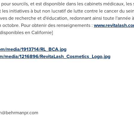
ur sourcils, et est disponible dans les cabinets médicaux, les sp
les initiatives à but non lucratif de lutte contre le cancer du s
tives de recherche et d'éducation, redonnant ainsi toute l'année 
n octobre. Pour obtenir des renseignements :
www.revitalash.c
isponibles en Californie]
com/media/1913714/RL_BCA.jpg
om/media/1216896/RevitaLash_Cosmetics_Logo.jpg
ash@behrmanpr.com