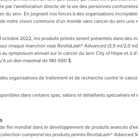
par l'amélioration directe de la vie des personnes confrontées à
cer du sein. En joignant nos forces à des organisations incroyab
e de notre vision commune d'un monde sans cancer du sein une ré
 octobre 2022, les produits primés seront présentés dans des m
 Pour chaque manchon rose RevitaLash® Advanced (3,5 ml/2,0 ml)
$ au symposium annuel sur le cancer du sein City of Hope et à d'a
u'à un don maximal de 140 000 $.
ndes organisations de traitement et de recherche contre le cancer
sponibles dans certains spas, salons et détaillants spécialisés et e
s
de file mondial dans le développement de produits avancés d'emb
ollection comprend les produits primés RevitaLash® Adanced Soin