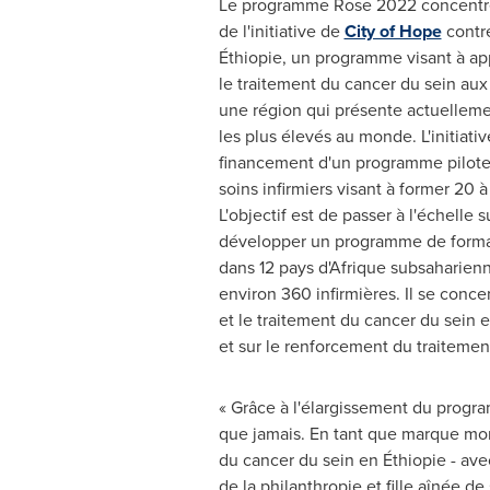
Le programme Rose 2022 concentre 
de l'initiative de
City of Hope
contre
Éthiopie, un programme visant à app
le traitement du cancer du sein au
une région qui présente actuellemen
les plus élevés au monde.
L'initiati
financement d'un programme pilot
soins infirmiers visant à former 20 à
L'objectif est de passer à l'échelle 
développer un programme de forma
dans 12 pays d'Afrique subsaharienne
environ 360 infirmières. Il se conc
et le traitement du cancer du sein e
et sur le renforcement du traitemen
« Grâce à l'élargissement du prog
que jamais. En tant que marque mond
du cancer du sein en Éthiopie - ave
de la philanthropie et fille aînée d