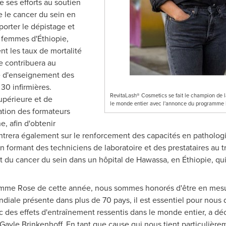
ses efforts au soutien
 le cancer du sein en
orter le dépistage et
x femmes d'Éthiopie,
t les taux de mortalité
ve contribuera au
e d'enseignement des
 30 infirmières.
RevitaLash® Cosmetics se fait le champion de la
supérieure et de
le monde entier avec l'annonce du programme
tion des formateurs
, afin d'obtenir
entrera également sur le renforcement des capacités en pathologie
n formant des techniciens de laboratoire et des prestataires au tr
t du cancer du sein dans un hôpital de Hawassa, en Éthiopie, qui
ramme
Rose de
cette année, nous sommes honorés d'être en mesur
iale présente dans plus de 70 pays, il est essentiel pour nous d
c des effets d'entraînement ressentis dans le monde entier, a déc
e Gayle Brinkenhoff. En tant que cause qui nous tient particulière