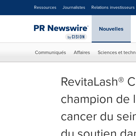
Déclaration d'accessibilité
Sauter la navigation
Ressources
Journalistes
Relations investisseurs
Nouvelles
Communiqués
Affaires
Sciences et techn
RevitaLash® Co
champion de la
cancer du sein
du soutien da