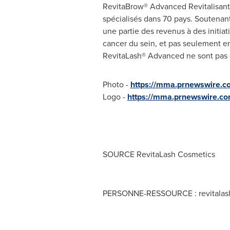
RevitaBrow® Advanced Revitalisant po
spécialisés dans 70 pays. Soutenant 
une partie des revenus à des initia
cancer du sein, et pas seulement e
RevitaLash® Advanced ne sont pas d
Photo -
https://mma.prnewswire.
Logo -
https://mma.prnewswire.c
SOURCE RevitaLash Cosmetics
PERSONNE-RESSOURCE :
revital