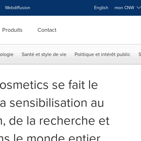
Webdiffusion
English
mon CNW
Produits
Contact
ologie
Santé et style de vie
Politique et intérêt public
S
smetics se fait le
 sensibilisation au
, de la recherche et
ns le monde entier