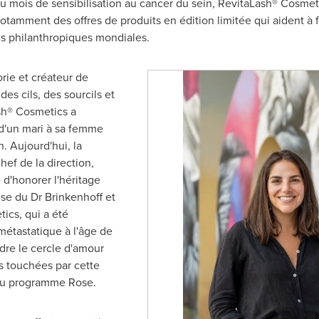
du mois de sensibilisation au cancer du sein, RevitaLash® Cosmeti
 notamment des offres de produits en édition limitée qui aident à 
ns philanthropiques mondiales.
orie et créateur de
es cils, des sourcils et
sh® Cosmetics a
'un mari à sa femme
. Aujourd'hui, la
hef de la direction,
 d'honorer l'héritage
se du Dr Brinkenhoff et
ics, qui a été
métastatique à l'âge de
dre le cercle d'amour
s touchées par cette
 du programme Rose.