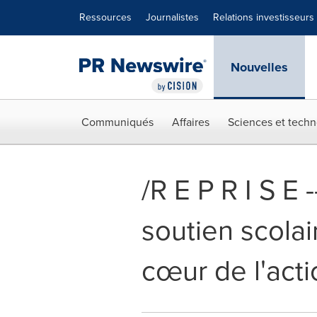
Déclaration d'accessibilité
Sauter la navigation
Ressources
Journalistes
Relations investisseurs
Nouvelles
Communiqués
Affaires
Sciences et techn
/R E P R I S E
soutien scolair
cœur de l'acti