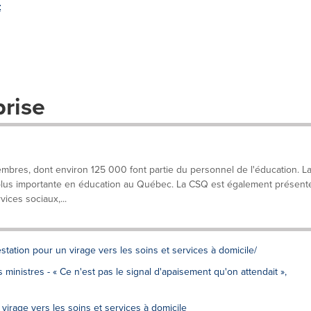
t
prise
res, dont environ 125 000 font partie du personnel de l'éducation. L
a plus importante en éducation au Québec. La CSQ est également présent
ices sociaux,...
estation pour un virage vers les soins et services à domicile/
inistres - « Ce n'est pas le signal d'apaisement qu'on attendait »,
virage vers les soins et services à domicile