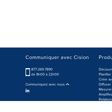
Communiquer avec Cision
Produ
877-269-7890
Découvre
de 8h00 à 22h00
Planifie
Créer av
Communiquez avec nous
Diffuse
Mesurer 
Amplifie
Relation