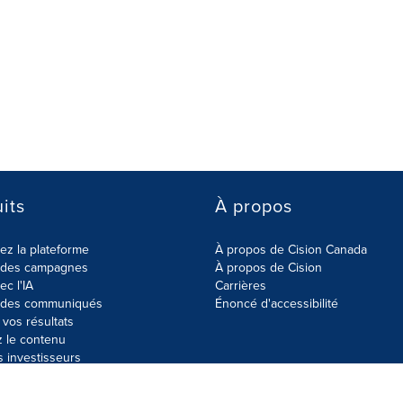
its
À propos
z la plateforme
À propos de Cision Canada
r des campagnes
À propos de Cision
ec l'IA
Carrières
r des communiqués
Énoncé d'accessibilité
vos résultats
z le contenu
s investisseurs