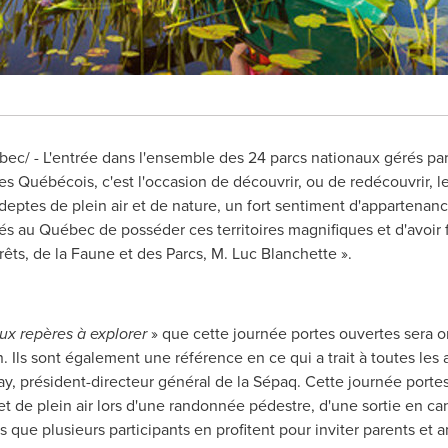
c/ - L'entrée dans l'ensemble des 24 parcs nationaux gérés par 
es Québécois, c'est l'occasion de découvrir, ou de redécouvrir, l
eptes de plein air et de nature, un fort sentiment d'appartenance
 au Québec de posséder ces territoires magnifiques et d'avoir fai
rêts, de la Faune et des Parcs, M. Luc Blanchette ».
x repères à explorer
» que cette journée portes ouvertes sera o
Ils sont également une référence en ce qui a trait à toutes les a
ay
, président-directeur général de la Sépaq. Cette journée portes
t de plein air lors d'une randonnée pédestre, d'une sortie en ca
ue plusieurs participants en profitent pour inviter parents et ami