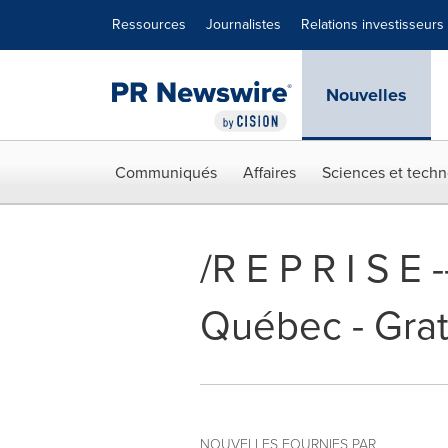
Déclaration d'accessibilité
Sauter la navigation
Ressources
Journalistes
Relations investisseurs
Nouvelles
Communiqués
Affaires
Sciences et techn
/R E P R I S E
Québec - Grat
NOUVELLES FOURNIES PAR