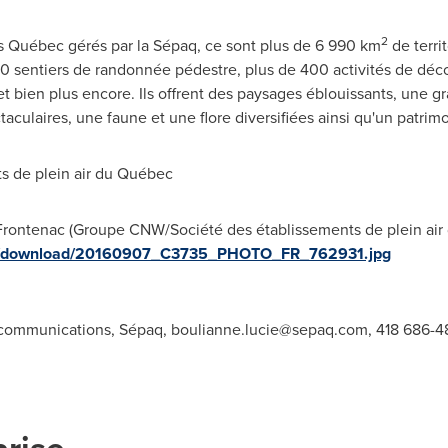
2
s Québec gérés par la Sépaq, ce sont plus de 6 990 km
de terri
00 sentiers de randonnée pédestre, plus de 400 activités de déco
ien plus encore. Ils offrent des paysages éblouissants, une gran
aculaires, une faune et une flore diversifiées ainsi qu'un patrimo
 de plein air du Québec
 Frontenac (Groupe CNW/Société des établissements de plein air 
ges/download/20160907_C3735_PHOTO_FR_762931.jpg
 communications, Sépaq,
boulianne.lucie@sepaq.com
, 418 686-4