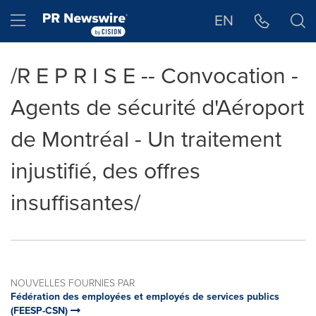
Déclaration d'accessibilité
Sauter la navigation
Hamburger menu
EN
/R E P R I S E -- Convocation -
Agents de sécurité d'Aéroport
de Montréal - Un traitement
injustifié, des offres
insuffisantes/
NOUVELLES FOURNIES PAR
Fédération des employées et employés de services publics
(FEESP-CSN)