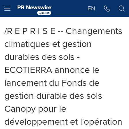
Déclaration d'accessibilité
Sauter la navigation
Hamburger menu
EN
/R E P R I S E -- Changements
climatiques et gestion
durables des sols -
ECOTIERRA annonce le
lancement du Fonds de
gestion durable des sols
Canopy pour le
développement et l'opération