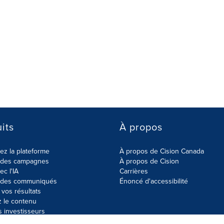
its
À propos
z la plateforme
À propos de Cision Canada
r des campagnes
À propos de Cision
ec l'IA
Carrières
r des communiqués
Énoncé d'accessibilité
vos résultats
z le contenu
s investisseurs