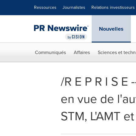
Déclaration d'accessibilité
Sauter la navigation
Ressources
Journalistes
Relations investisseurs
Nouvelles
Communiqués
Affaires
Sciences et techn
/R E P R I S E
en vue de l'au
STM, L'AMT et 