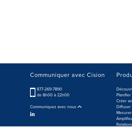
Communiquer avec Cision
Produ
877-269-7890
Découvre
de 8h00 à 22h00
Planifie
Créer av
Communiquez avec nous
Diffuse
Mesurer 
Amplifie
Relation