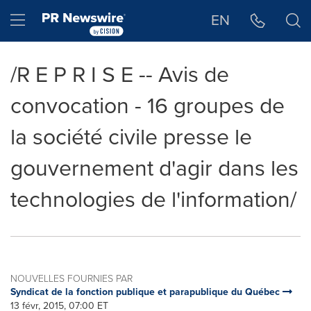
Déclaration d'accessibilité
Sauter la navigation
Hamburger menu
EN
/R E P R I S E -- Avis de
convocation - 16 groupes de
la société civile presse le
gouvernement d'agir dans les
technologies de l'information/
NOUVELLES FOURNIES PAR
Syndicat de la fonction publique et parapublique du Québec
13 févr, 2015, 07:00 ET