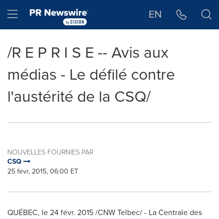
Déclaration d'accessibilité
Sauter la navigation
Hamburger menu
EN
/R E P R I S E -- Avis aux
médias - Le défilé contre
l'austérité de la CSQ/
NOUVELLES FOURNIES PAR
CSQ
25 févr, 2015, 06:00 ET
QUÉBEC, le 24 févr. 2015 /CNW Telbec/ - La Centrale des