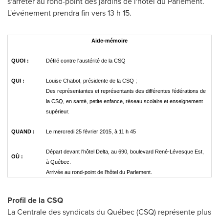
s'arrêter au rond-point des jardins de l'hôtel du Parlement.
L'événement prendra fin vers 13 h 15.
Aide-mémoire
QUOI :
Défilé contre l'austérité de la CSQ
QUI :
Louise Chabot, présidente de la CSQ ;
Des représentantes et représentants des différentes fédérations de
la CSQ, en santé, petite enfance, réseau scolaire et enseignement
supérieur.
QUAND :
Le mercredi 25 février 2015, à 11 h 45
Départ devant l'hôtel Delta, au 690, boulevard René-Lévesque Est,
OÙ :
à Québec.
Arrivée au rond-point de l'hôtel du Parlement.
Profil de la CSQ
La Centrale des syndicats du Québec (CSQ) représente plus