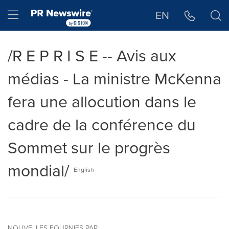
Déclaration d'accessibilité
Sauter la navigation
Hamburger menu
EN
/R E P R I S E -- Avis aux
médias - La ministre McKenna
fera une allocution dans le
cadre de la conférence du
Sommet sur le progrès
mondial/
English
NOUVELLES FOURNIES PAR