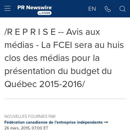
Déclaration d'accessibilité
Sauter la navigation
Hamburger menu
EN
/R E P R I S E -- Avis aux
médias - La FCEI sera au huis
clos des médias pour la
présentation du budget du
Québec 2015-2016/
NOUVELLES FOURNIES PAR
Fédération canadienne de l'entreprise indépendante
26 mars, 2015, 07:00 ET