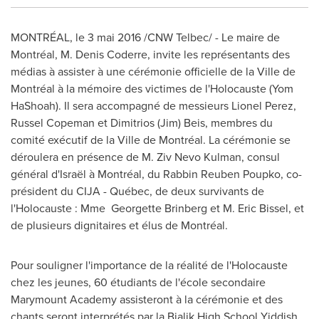
MONTRÉAL, le 3 mai 2016 /CNW Telbec/ - Le maire de
Montréal,
M. Denis Coderre
, invite les représentants des
médias à assister à une cérémonie officielle de la Ville de
Montréal à la mémoire des victimes de l'Holocauste (Yom
HaShoah). Il sera accompagné de messieurs Lionel Perez,
Russel Copeman
et
Dimitrios (Jim) Beis
, membres du
comité exécutif de la Ville de Montréal. La cérémonie se
déroulera en présence de
M. Ziv Nevo Kulman
, consul
général d'Israël à Montréal, du Rabbin Reuben Poupko, co-
président du CIJA - Québec, de deux survivants de
l'Holocauste : Mme Georgette Brinberg et
M. Eric Bissel
, et
de plusieurs dignitaires et élus de Montréal.
Pour souligner l'importance de la réalité de l'Holocauste
chez les jeunes, 60 étudiants de l'école secondaire
Marymount Academy assisteront à la cérémonie et des
chants seront interprétés par la Bialik High School Yiddish