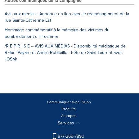
Autres communiqués de la compagnie
Avis aux médias - Annonce en lien avec le réaménagement de la
rue Sainte-Catherine Est
Hommage commémoratif à la mémoire des victimes du
bombardement d'Hiroshima
/R E P R I S E -- AVIS AUX MÉDIAS - Disponibilité médiatique de
Rafael Payare et André Robitaille - Fête de Saint-Laurent avec
l'OSM/
Communiquer avec Cision
Produits
À propos
Services
877-269-7890