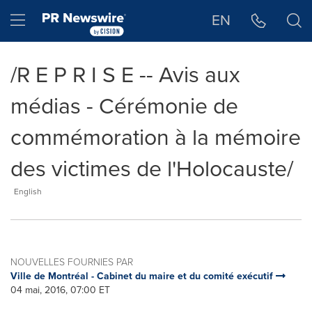
Déclaration d'accessibilité
Sauter la navigation
Hamburger menu
EN
/R E P R I S E -- Avis aux
médias - Cérémonie de
commémoration à la mémoire
des victimes de l'Holocauste/
English
NOUVELLES FOURNIES PAR
Ville de Montréal - Cabinet du maire et du comité exécutif
04 mai, 2016, 07:00 ET